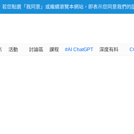
，若您點選「我同意」或繼續瀏覽本網站，即表示您同意我們的
片
活動
討論區
課程
#AI ChatGPT
深度有料
C