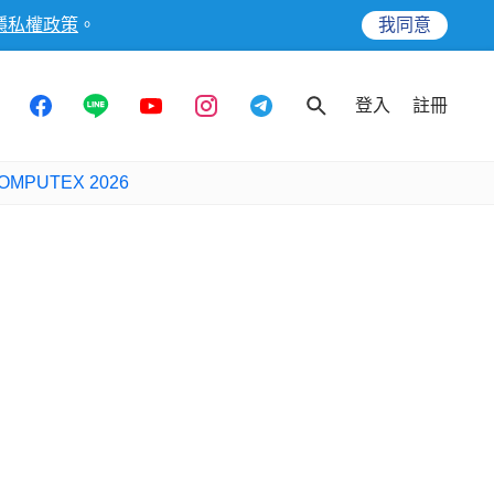
隱私權政策
。
我同意
登入
註冊
OMPUTEX 2026