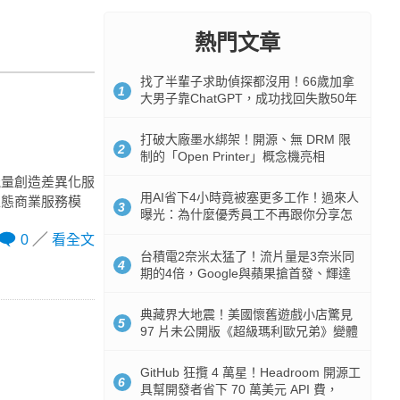
熱門文章
找了半輩子求助偵探都沒用！66歲加拿
1
大男子靠ChatGPT，成功找回失散50年
家人
打破大廠墨水綁架！開源、無 DRM 限
2
制的「Open Printer」概念機亮相
能量創造差異化服
用AI省下4小時竟被塞更多工作！過來人
型態商業服務模
3
曝光：為什麼優秀員工不再跟你分享怎
麼使用AI
0
看全文
台積電2奈米太猛了！流片量是3奈米同
4
期的4倍，Google與蘋果搶首發、輝達
與AMD排隊等產能
典藏界大地震！美國懷舊遊戲小店驚見
5
97 片未公開版《超級瑪利歐兄弟》變體
任天堂卡帶
GitHub 狂攬 4 萬星！Headroom 開源工
6
具幫開發者省下 70 萬美元 API 費，