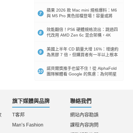
Token 消耗暴降 92%
蘋果 2026 款 Mac mini 規格爆料：M6
7
與 M5 Pro 異色搭檔登場！容量或將
512GB 起跳
效能翻倍！PS6 硬體規格流出：跳過四
8
代改用 AMD Zen 6c 混合架構，4K
120fps 與全光追時代來臨
美國上半年 CD 銷量大增 16%：增速約
9
為黑膠 7 倍，但購買者有一半以上根本
沒有播放器
諾貝爾獎推手也留不住！從 AlphaFold
10
團隊解體看 Google 的焦慮：為何明星
實驗室要為 Gemini 讓路？
旗下媒體與品牌
聯絡我們
款
T客邦
網站內容勘誤
Man’s Fashion
課程內容詢問