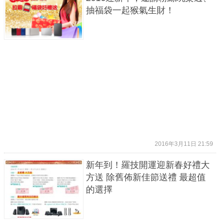
抽福袋一起猴氣生財！
2016年3月11日 21:59
新年到！羅技開運迎新春好禮大
方送 除舊佈新佳節送禮 最超值
的選擇