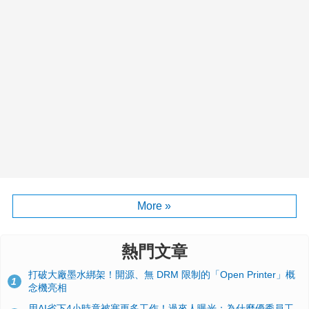
More »
熱門文章
打破大廠墨水綁架！開源、無 DRM 限制的「Open Printer」概
1
念機亮相
用AI省下4小時竟被塞更多工作！過來人曝光：為什麼優秀員工