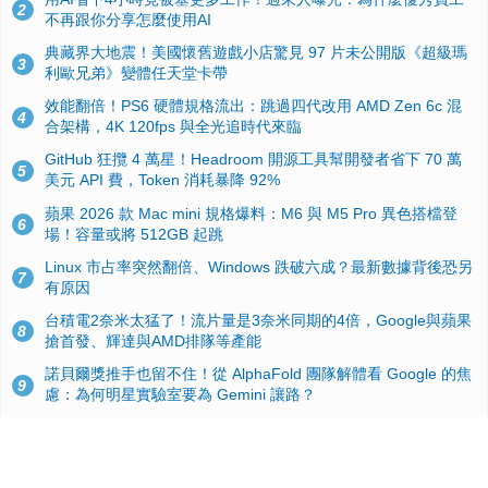
2
不再跟你分享怎麼使用AI
典藏界大地震！美國懷舊遊戲小店驚見 97 片未公開版《超級瑪
3
利歐兄弟》變體任天堂卡帶
效能翻倍！PS6 硬體規格流出：跳過四代改用 AMD Zen 6c 混
4
合架構，4K 120fps 與全光追時代來臨
GitHub 狂攬 4 萬星！Headroom 開源工具幫開發者省下 70 萬
5
美元 API 費，Token 消耗暴降 92%
蘋果 2026 款 Mac mini 規格爆料：M6 與 M5 Pro 異色搭檔登
6
場！容量或將 512GB 起跳
Linux 市占率突然翻倍、Windows 跌破六成？最新數據背後恐另
7
有原因
台積電2奈米太猛了！流片量是3奈米同期的4倍，Google與蘋果
8
搶首發、輝達與AMD排隊等產能
諾貝爾獎推手也留不住！從 AlphaFold 團隊解體看 Google 的焦
9
慮：為何明星實驗室要為 Gemini 讓路？
ASUS Pad 開賣！12.2 吋雙層 OLED、售價 19,900 元，指定電
10
信資費最低 0 元入手