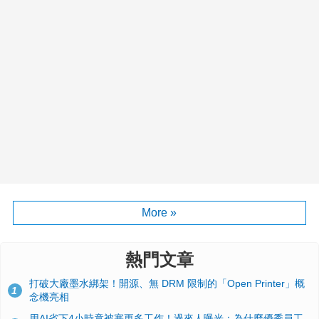
More »
熱門文章
打破大廠墨水綁架！開源、無 DRM 限制的「Open Printer」概
1
念機亮相
用AI省下4小時竟被塞更多工作！過來人曝光：為什麼優秀員工