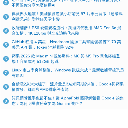
2
不再跟你分享怎麼使用AI
典藏界大地震！美國懷舊遊戲小店驚見 97 片未公開版《超級瑪
3
利歐兄弟》變體任天堂卡帶
效能翻倍！PS6 硬體規格流出：跳過四代改用 AMD Zen 6c 混
4
合架構，4K 120fps 與全光追時代來臨
GitHub 狂攬 4 萬星！Headroom 開源工具幫開發者省下 70 萬
5
美元 API 費，Token 消耗暴降 92%
蘋果 2026 款 Mac mini 規格爆料：M6 與 M5 Pro 異色搭檔登
6
場！容量或將 512GB 起跳
Linux 市占率突然翻倍、Windows 跌破六成？最新數據背後恐另
7
有原因
台積電2奈米太猛了！流片量是3奈米同期的4倍，Google與蘋果
8
搶首發、輝達與AMD排隊等產能
諾貝爾獎推手也留不住！從 AlphaFold 團隊解體看 Google 的焦
9
慮：為何明星實驗室要為 Gemini 讓路？
ASUS Pad 開賣！12.2 吋雙層 OLED、售價 19,900 元，指定電
10
信資費最低 0 元入手