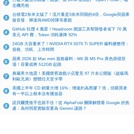
2
念機亮相
台積電2奈米太猛了！流片量是3奈米同期的4倍，Google與蘋果
3
搶首發、輝達與AMD排隊等產能
GitHub 狂攬 4 萬星！Headroom 開源工具幫開發者省下 70 萬
4
美元 API 費，Token 消耗暴降 92%
24GB 大容量來了！NVIDIA RTX 5070 Ti SUPER 爆料總整理：
5
規格、功耗、上市時間
蘋果 2026 款 Mac mini 規格爆料：M6 與 M5 Pro 異色搭檔登
6
場！容量或將 512GB 起跳
典藏界大地震！美國懷舊遊戲小店驚見 97 片未公開版《超級瑪
7
利歐兄弟》變體任天堂卡帶
美國上半年 CD 銷量大增 16%：增速約為黑膠 7 倍，但購買者
8
有一半以上根本沒有播放器
諾貝爾獎推手也留不住！從 AlphaFold 團隊解體看 Google 的焦
9
慮：為何明星實驗室要為 Gemini 讓路？
用AI省下4小時竟被塞更多工作！過來人曝光：為什麼優秀員工
10
不再跟你分享怎麼使用AI