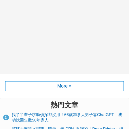
More »
熱門文章
找了半輩子求助偵探都沒用！66歲加拿大男子靠ChatGPT，成
1
功找回失散50年家人
打破大廠墨水綁架！開源、無 DRM 限制的「Open Printer」概