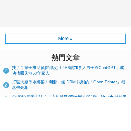
More »
熱門文章
找了半輩子求助偵探都沒用！66歲加拿大男子靠ChatGPT，成
1
功找回失散50年家人
打破大廠墨水綁架！開源、無 DRM 限制的「Open Printer」概
2
念機亮相
台積電2奈米太猛了！流片量是3奈米同期的4倍，Google與蘋果
3
搶首發、輝達與AMD排隊等產能
GitHub 狂攬 4 萬星！Headroom 開源工具幫開發者省下 70 萬
4
美元 API 費，Token 消耗暴降 92%
24GB 大容量來了！NVIDIA RTX 5070 Ti SUPER 爆料總整理：
5
規格、功耗、上市時間