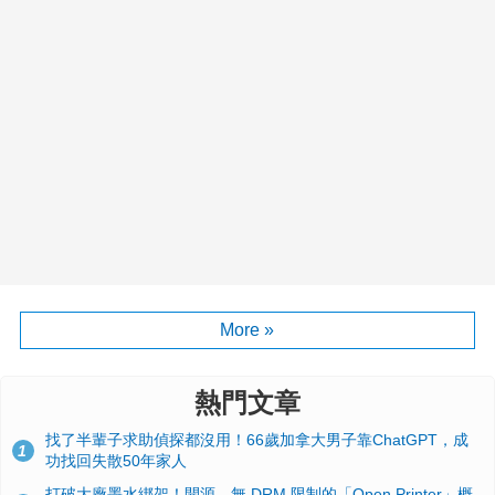
More »
熱門文章
找了半輩子求助偵探都沒用！66歲加拿大男子靠ChatGPT，成
1
功找回失散50年家人
打破大廠墨水綁架！開源、無 DRM 限制的「Open Printer」概