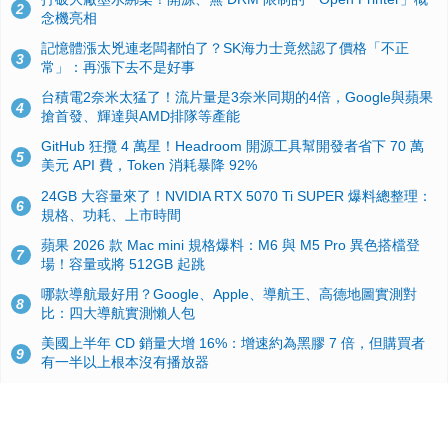
2
念機亮相
記憶體漲太兇連老闆都怕了？SK海力士竟然認了價格「不正
3
常」：再漲下去不是好事
台積電2奈米太猛了！流片量是3奈米同期的4倍，Google與蘋果
4
搶首發、輝達與AMD排隊等產能
GitHub 狂攬 4 萬星！Headroom 開源工具幫開發者省下 70 萬
5
美元 API 費，Token 消耗暴降 92%
24GB 大容量來了！NVIDIA RTX 5070 Ti SUPER 爆料總整理：
6
規格、功耗、上市時間
蘋果 2026 款 Mac mini 規格爆料：M6 與 M5 Pro 異色搭檔登
7
場！容量或將 512GB 起跳
哪款導航最好用？Google、Apple、導航王、高德地圖實測對
8
比：四大導航實測懶人包
美國上半年 CD 銷量大增 16%：增速約為黑膠 7 倍，但購買者
9
有一半以上根本沒有播放器
諾貝爾獎推手也留不住！從 AlphaFold 團隊解體看 Google 的焦
10
慮：為何明星實驗室要為 Gemini 讓路？