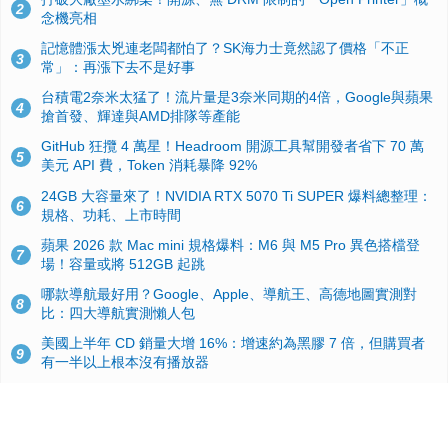
2
念機亮相
記憶體漲太兇連老闆都怕了？SK海力士竟然認了價格「不正
3
常」：再漲下去不是好事
台積電2奈米太猛了！流片量是3奈米同期的4倍，Google與蘋果
4
搶首發、輝達與AMD排隊等產能
GitHub 狂攬 4 萬星！Headroom 開源工具幫開發者省下 70 萬
5
美元 API 費，Token 消耗暴降 92%
24GB 大容量來了！NVIDIA RTX 5070 Ti SUPER 爆料總整理：
6
規格、功耗、上市時間
蘋果 2026 款 Mac mini 規格爆料：M6 與 M5 Pro 異色搭檔登
7
場！容量或將 512GB 起跳
哪款導航最好用？Google、Apple、導航王、高德地圖實測對
8
比：四大導航實測懶人包
美國上半年 CD 銷量大增 16%：增速約為黑膠 7 倍，但購買者
9
有一半以上根本沒有播放器
諾貝爾獎推手也留不住！從 AlphaFold 團隊解體看 Google 的焦
10
慮：為何明星實驗室要為 Gemini 讓路？