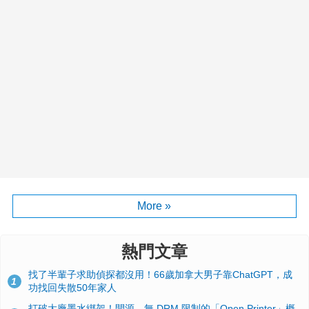
More »
熱門文章
找了半輩子求助偵探都沒用！66歲加拿大男子靠ChatGPT，成
1
功找回失散50年家人
打破大廠墨水綁架！開源、無 DRM 限制的「Open Printer」概