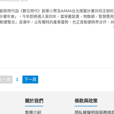
014年5月29日 19:03
創新時代由《數位時代》創業小聚及AAMA台北搖籃計畫共同主辦的「
籃計畫年會」，今年即將邁入第四年。當穿戴裝置、物聯網、智慧應
軟硬整合」浪潮中，占有獨特的產業優勢，也正是軟硬跨界合作、共創
上一頁
1
下一頁
關於我們
條款與政策
集團介紹
隱私權聲明與服務條