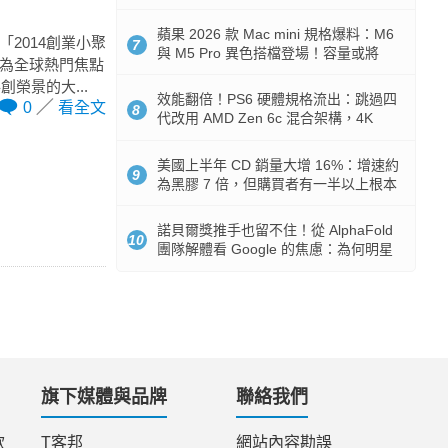
Token 消耗暴降 92%
蘋果 2026 款 Mac mini 規格爆料：M6
2014創業小聚
7
與 M5 Pro 異色搭檔登場！容量或將
用為全球熱門焦點
512GB 起跳
榮景的大...
效能翻倍！PS6 硬體規格流出：跳過四
0
看全文
8
代改用 AMD Zen 6c 混合架構，4K
120fps 與全光追時代來臨
美國上半年 CD 銷量大增 16%：增速約
9
為黑膠 7 倍，但購買者有一半以上根本
沒有播放器
諾貝爾獎推手也留不住！從 AlphaFold
10
團隊解體看 Google 的焦慮：為何明星
實驗室要為 Gemini 讓路？
旗下媒體與品牌
聯絡我們
款
T客邦
網站內容勘誤