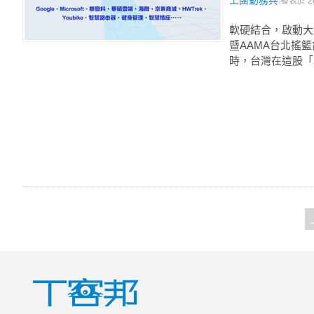
王團勤務兵
發表於
2
軟硬結合，啟動大
暨AAMA台北搖
時，台灣在這股「