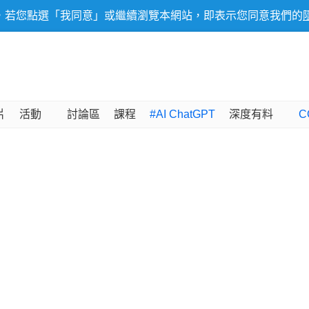
，若您點選「我同意」或繼續瀏覽本網站，即表示您同意我們的
片
活動
討論區
課程
#AI ChatGPT
深度有料
C