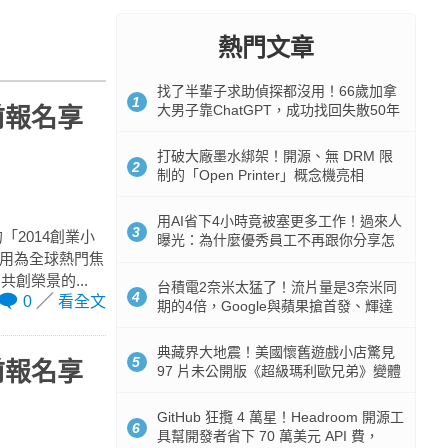
熱門文章
找了半輩子求助偵探都沒用！66歲加拿
1
大男子靠ChatGPT，成功找回失散50年
前報名享
家人
打破大廠墨水綁架！開源、無 DRM 限
2
制的「Open Printer」概念機亮相
用AI省下4小時竟被塞更多工作！過來人
3
2014創業小
曝光：為什麼優秀員工不再跟你分享怎
應用為全球熱門焦
麼使用AI
創榮景的...
台積電2奈米太猛了！流片量是3奈米同
4
0
看全文
期的4倍，Google與蘋果搶首發、輝達
與AMD排隊等產能
典藏界大地震！美國懷舊遊戲小店驚見
5
前報名享
97 片未公開版《超級瑪利歐兄弟》變體
任天堂卡帶
GitHub 狂攬 4 萬星！Headroom 開源工
6
具幫開發者省下 70 萬美元 API 費，