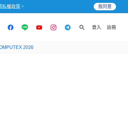
隱私權政策
。
我同意
登入
註冊
OMPUTEX 2026