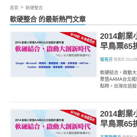
首頁
軟硬整合
軟硬整合 的最新熱門文章
2014創
早鳥票65
報馬仔
發表於
2014
軟硬結合，啟動大
聚暨AAMA台北
點時，台灣在這股
2014創
早鳥票65