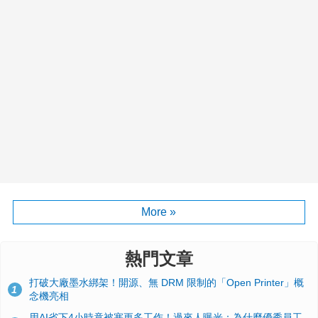
More »
熱門文章
打破大廠墨水綁架！開源、無 DRM 限制的「Open Printer」概
1
念機亮相
用AI省下4小時竟被塞更多工作！過來人曝光：為什麼優秀員工