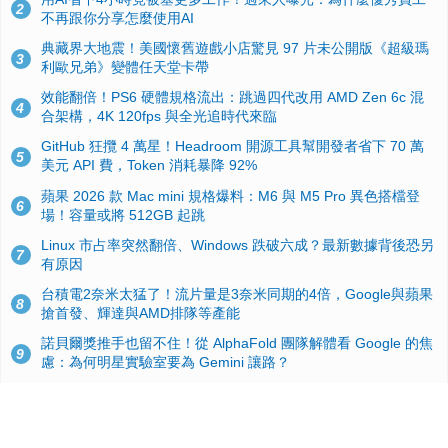
2
不再跟你分享怎麼使用AI
典藏界大地震！美國懷舊遊戲小店驚見 97 片未公開版《超級瑪
3
利歐兄弟》變體任天堂卡帶
效能翻倍！PS6 硬體規格流出：跳過四代改用 AMD Zen 6c 混
4
合架構，4K 120fps 與全光追時代來臨
GitHub 狂攬 4 萬星！Headroom 開源工具幫開發者省下 70 萬
5
美元 API 費，Token 消耗暴降 92%
蘋果 2026 款 Mac mini 規格爆料：M6 與 M5 Pro 異色搭檔登
6
場！容量或將 512GB 起跳
Linux 市占率突然翻倍、Windows 跌破六成？最新數據背後恐另
7
有原因
台積電2奈米太猛了！流片量是3奈米同期的4倍，Google與蘋果
8
搶首發、輝達與AMD排隊等產能
諾貝爾獎推手也留不住！從 AlphaFold 團隊解體看 Google 的焦
9
慮：為何明星實驗室要為 Gemini 讓路？
ASUS Pad 開賣！12.2 吋雙層 OLED、售價 19,900 元，指定電
10
信資費最低 0 元入手