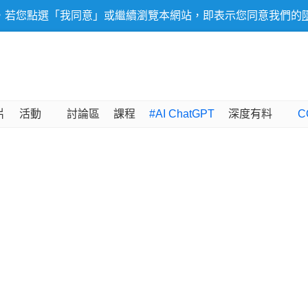
，若您點選「我同意」或繼續瀏覽本網站，即表示您同意我們的
片
活動
討論區
課程
#AI ChatGPT
深度有料
C