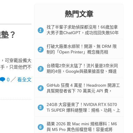
熱門文章
找了半輩子求助偵探都沒用！66歲加拿
1
大男子靠ChatGPT，成功找回失散50年
鞋墊？
家人
打破大廠墨水綁架！開源、無 DRM 限
2
制的「Open Printer」概念機亮相
人，可穿戴設備大
台積電2奈米太猛了！流片量是3奈米同
下手，只是他們不
3
期的4倍，Google與蘋果搶首發、輝達
與AMD排隊等產能
0
看全文
GitHub 狂攬 4 萬星！Headroom 開源工
4
具幫開發者省下 70 萬美元 API 費，
Token 消耗暴降 92%
24GB 大容量來了！NVIDIA RTX 5070
5
Ti SUPER 爆料總整理：規格、功耗、上
市時間
蘋果 2026 款 Mac mini 規格爆料：M6
6
與 M5 Pro 異色搭檔登場！容量或將