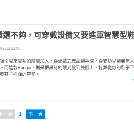
環還不夠，可穿戴設備又要進軍智慧型
月28日 12:00
吸引越來越多的廠商加入，從頭戴式產品到手環，從嬰幼兒到老年
。而這款Boogio，則是把設計的眼光放到雙腳上，打算從你的鞋子
發鞋子裡面的鞋墊。
上一頁
1
下一頁