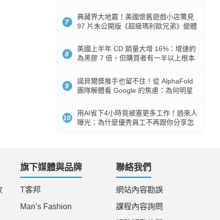
512GB 起跳
典藏界大地震！美國懷舊遊戲小店驚見
7
97 片未公開版《超級瑪利歐兄弟》變體
任天堂卡帶
美國上半年 CD 銷量大增 16%：增速約
8
為黑膠 7 倍，但購買者有一半以上根本
沒有播放器
諾貝爾獎推手也留不住！從 AlphaFold
9
團隊解體看 Google 的焦慮：為何明星
實驗室要為 Gemini 讓路？
用AI省下4小時竟被塞更多工作！過來人
10
曝光：為什麼優秀員工不再跟你分享怎
麼使用AI
旗下媒體與品牌
聯絡我們
款
T客邦
網站內容勘誤
Man’s Fashion
課程內容詢問