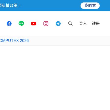
隱私權政策
。
我同意
登入
註冊
OMPUTEX 2026