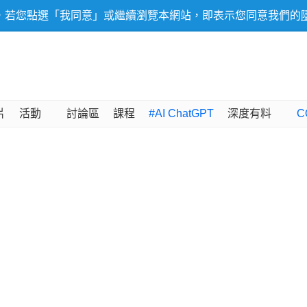
，若您點選「我同意」或繼續瀏覽本網站，即表示您同意我們的
片
活動
討論區
課程
#AI ChatGPT
深度有料
C