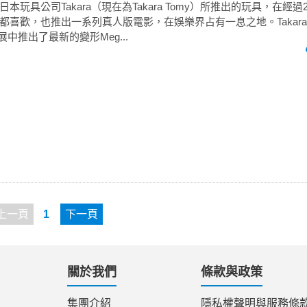
本玩具公司Takara（現在為Takara Tomy）所推出的玩具，在經過
喜歡，也推出一系列真人版電影，在娛樂界占有一息之地。Takara To
4夏季展中推出了最新的變形Meg...
上一頁
1
下一頁
關於我們
條款與政策
集團介紹
隱私權聲明與服務條