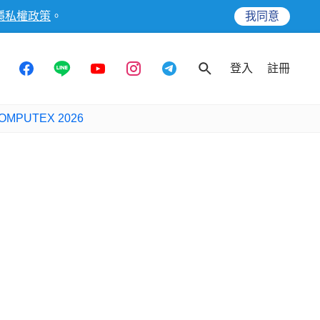
隱私權政策
。
我同意
登入
註冊
OMPUTEX 2026