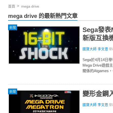
首頁
mega drive
mega drive 的最新熱門文章
新聞
Sega發表
新版互換
國寶大師 李文恩
發
Sega於4月14日
Mega Drive
關係的Atgames
新聞
變形金鋼入
國寶大師 李文恩
發