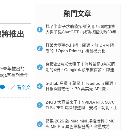
熱門文章
找了半輩子求助偵探都沒用！66歲加拿
1
大男子靠ChatGPT，成功找回失散50年
s也將推出
家人
打破大廠墨水綁架！開源、無 DRM 限
2
制的「Open Printer」概念機亮相
台積電2奈米太猛了！流片量是3奈米同
3
1988年推出的
期的4倍，Google與蘋果搶首發、輝達
Sega有長期合作
與AMD排隊等產能
GitHub 狂攬 4 萬星！Headroom 開源工
4
1
看全文
具幫開發者省下 70 萬美元 API 費，
Token 消耗暴降 92%
24GB 大容量來了！NVIDIA RTX 5070
5
Ti SUPER 爆料總整理：規格、功耗、上
市時間
蘋果 2026 款 Mac mini 規格爆料：M6
6
與 M5 Pro 異色搭檔登場！容量或將