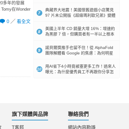
512GB 起跳
20多年的發展
my在Wonder
典藏界大地震！美國懷舊遊戲小店驚見
7
97 片未公開版《超級瑪利歐兄弟》變體
任天堂卡帶
0
看全文
美國上半年 CD 銷量大增 16%：增速約
8
為黑膠 7 倍，但購買者有一半以上根本
沒有播放器
諾貝爾獎推手也留不住！從 AlphaFold
9
團隊解體看 Google 的焦慮：為何明星
實驗室要為 Gemini 讓路？
用AI省下4小時竟被塞更多工作！過來人
10
曝光：為什麼優秀員工不再跟你分享怎
麼使用AI
旗下媒體與品牌
聯絡我們
款
T客邦
網站內容勘誤