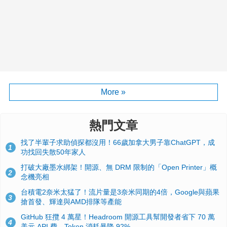
More »
熱門文章
找了半輩子求助偵探都沒用！66歲加拿大男子靠ChatGPT，成
1
功找回失散50年家人
打破大廠墨水綁架！開源、無 DRM 限制的「Open Printer」概
2
念機亮相
台積電2奈米太猛了！流片量是3奈米同期的4倍，Google與蘋果
3
搶首發、輝達與AMD排隊等產能
GitHub 狂攬 4 萬星！Headroom 開源工具幫開發者省下 70 萬
4
美元 API 費，Token 消耗暴降 92%