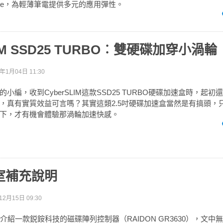
ive，為輕薄筆電提供多元的應用彈性。
LIM SSD25 TURBO︰雙硬碟加穿小渦輪
0年1月04日 11:30
小編，收到CyberSLIM這款SSD25 TURBO硬碟加速盒時，起
，真有實質效益可言嗎？其實這類2.5吋硬碟加速盒當然是有搞頭，
下，才有機會體驗那渦輪加速快感。
室補充說明
12月15日 09:30
介紹一款鋭銨科技的磁碟陣列控制器（RAIDON GR3630），文中