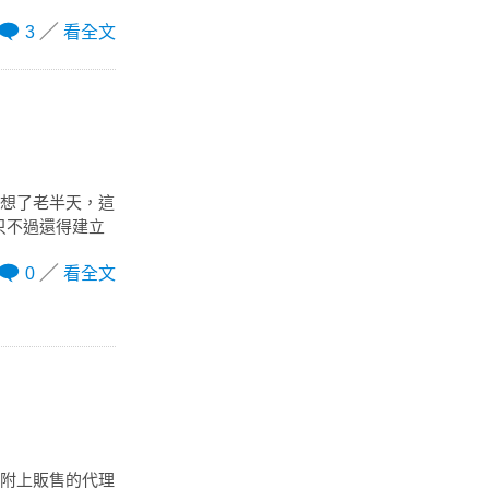
3
看全文
初還想了老半天，這
只不過還得建立
0
看全文
無附上販售的代理