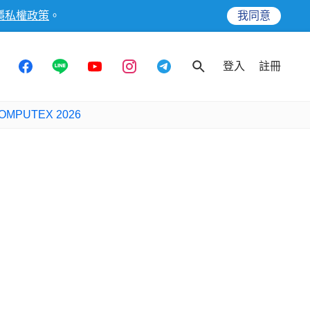
隱私權政策
。
我同意
登入
註冊
OMPUTEX 2026