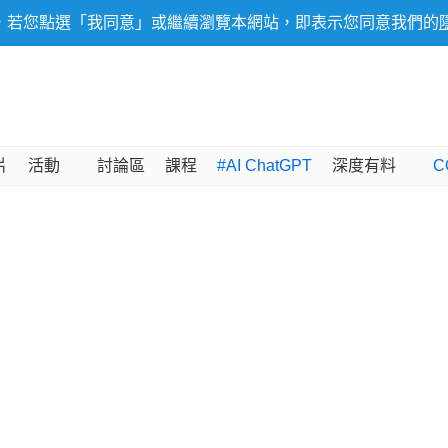
，若您點選「我同意」或繼續瀏覽本網站，即表示您同意我們的
片
活動
討論區
課程
#AI ChatGPT
深度有料
C