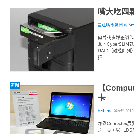
嘴大吃四顆，
最狂嘴砲戰鬥哥 Amol
剪片或多媒體製作
盒。CyberS
RAID（磁碟陣
擇。
新聞
【Compu
卡
bisheng
發表於
201
每到Comput
之一亮。以HLDS來