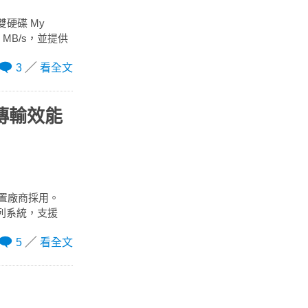
雙硬碟 My
33 MB/s，並提供
3
看全文
t 傳輸效能
邊裝置廠商採用。
碟陣列系統，支援
5
看全文