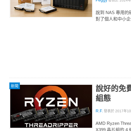
Peggy
發表於
2024年
說到 NAS 專用的
對了個人和中小企
新聞
說好的免費升
組態
R.F.
發表於
2017年10
AMD Ryzen 
X399 晶片組的 4