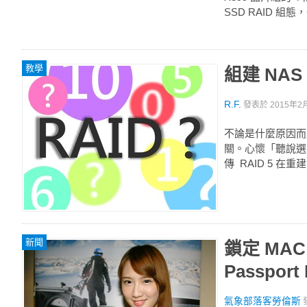
SSD RAID 組態，
教學
組建 NA
R.F.
發表於
2015年2月
不論是什麼原因而
關。心懷「聽說選 
傳 RAID 5 在
新聞
鎖定 MAC
Passport
氣象部落客勞倫斯