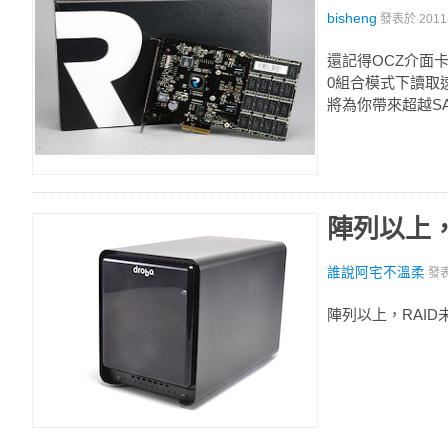
bisheng
發表於
201
還記得OCZ介面卡
0組合模式下讀取速
將為你帶來超越SA
陣列以上，
誰說阿宅不溫柔
發
陣列以上，RAID未