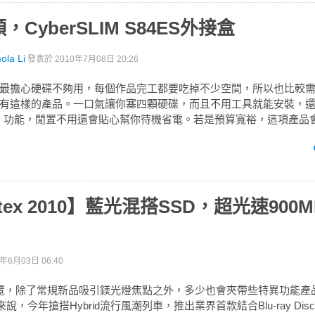
CyberSLIM S84ES外接盒
a Li
發表於
2010年7月08日 20:26
最擔心硬碟不夠用，每個作品完工都要吃掉不少空間，所以也比較
LIM就有這樣的產品。一口氣讓你塞四顆硬碟，而且不用工具就能安裝，
列）功能，閒置不用還會貼心幫你待機省電。若是預算寬裕，這項產品
tex 2010】藍光混搭SSD，超光速900M
0年6月03日 06:40
ex展覽，除了常規新品吸引鎂光燈焦點之外，多少也會夾帶些特異功能
說，今年搶搭Hybrid流行風潮列車，推出業界首款結合Blu-ray Dis