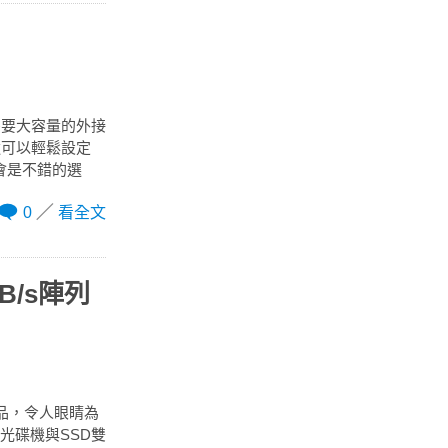
需要大容量的外接
還可以輕鬆設定
會是不錯的選
0
看全文
B/s陣列
產品，令人眼睛為
c光碟機與SSD雙