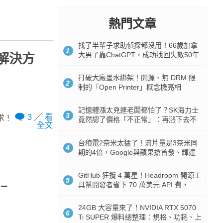
熱門文章
找了半輩子求助偵探都沒用！66歲加拿
1
大男子靠ChatGPT，成功找回失散50年
存解決方
家人
打破大廠墨水綁架！開源、無 DRM 限
2
制的「Open Printer」概念機亮相
記憶體漲太兇連老闆都怕了？SK海力士
3
3
看
求！
竟然認了價格「不正常」：再漲下去不
全文
是好事
台積電2奈米太猛了！流片量是3奈米同
4
期的4倍，Google與蘋果搶首發、輝達
與AMD排隊等產能
GitHub 狂攬 4 萬星！Headroom 開源工
5
–
具幫開發者省下 70 萬美元 API 費，
Token 消耗暴降 92%
24GB 大容量來了！NVIDIA RTX 5070
6
Ti SUPER 爆料總整理：規格、功耗、上