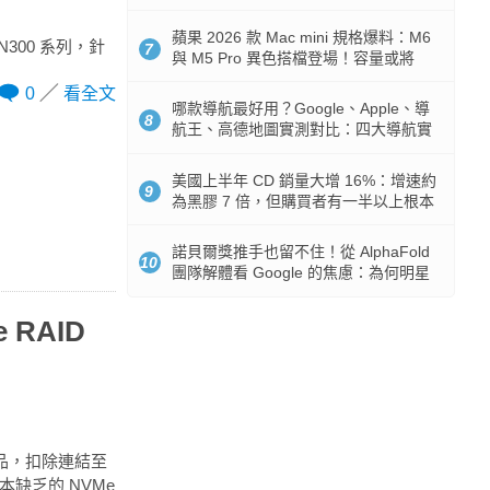
市時間
蘋果 2026 款 Mac mini 規格爆料：M6
300 系列，針
7
與 M5 Pro 異色搭檔登場！容量或將
512GB 起跳
0
看全文
哪款導航最好用？Google、Apple、導
8
航王、高德地圖實測對比：四大導航實
測懶人包
美國上半年 CD 銷量大增 16%：增速約
9
為黑膠 7 倍，但購買者有一半以上根本
沒有播放器
諾貝爾獎推手也留不住！從 AlphaFold
10
團隊解體看 Google 的焦慮：為何明星
實驗室要為 Gemini 讓路？
RAID
的產品，扣除連結至
。原本缺乏的 NVMe