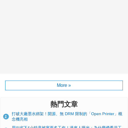
More »
熱門文章
打破大廠墨水綁架！開源、無 DRM 限制的「Open Printer」概
1
念機亮相
用AI省下4小時竟被塞更多工作！過來人曝光：為什麼優秀員工