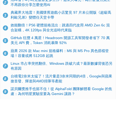
2
不再跟你分享怎麼使用AI
典藏界大地震！美國懷舊遊戲小店驚見 97 片未公開版《超級瑪
3
利歐兄弟》變體任天堂卡帶
效能翻倍！PS6 硬體規格流出：跳過四代改用 AMD Zen 6c 混
4
合架構，4K 120fps 與全光追時代來臨
GitHub 狂攬 4 萬星！Headroom 開源工具幫開發者省下 70 萬
5
美元 API 費，Token 消耗暴降 92%
蘋果 2026 款 Mac mini 規格爆料：M6 與 M5 Pro 異色搭檔登
6
場！容量或將 512GB 起跳
Linux 市占率突然翻倍、Windows 跌破六成？最新數據背後恐另
7
有原因
台積電2奈米太猛了！流片量是3奈米同期的4倍，Google與蘋果
8
搶首發、輝達與AMD排隊等產能
諾貝爾獎推手也留不住！從 AlphaFold 團隊解體看 Google 的焦
9
慮：為何明星實驗室要為 Gemini 讓路？
ASUS Pad 開賣！12.2 吋雙層 OLED、售價 19,900 元，指定電
10
信資費最低 0 元入手