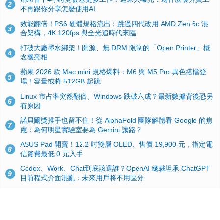
2
不再跟你分享怎麼使用AI
效能翻倍！PS6 硬體規格流出：跳過四代改用 AMD Zen 6c 混
3
合架構，4K 120fps 與全光追時代來臨
打破大廠墨水綁架！開源、無 DRM 限制的「Open Printer」概
4
念機亮相
蘋果 2026 款 Mac mini 規格爆料：M6 與 M5 Pro 異色搭檔登
5
場！容量或將 512GB 起跳
Linux 市占率突然翻倍、Windows 跌破六成？最新數據背後恐另
6
有原因
諾貝爾獎推手也留不住！從 AlphaFold 團隊解體看 Google 的焦
7
慮：為何明星實驗室要為 Gemini 讓路？
ASUS Pad 開賣！12.2 吋雙層 OLED、售價 19,900 元，指定電
8
信資費最低 0 元入手
Codex、Work、Chat到底該選誰？OpenAI 總裁坦承 ChatGPT
9
目前程式介面混亂：未來用戶將不用區分
手機真的能「一鍵自毀」！他靠這招讓海關查不到資料卻被告，
10
GrapheneOS開源隱私系統官方力挺