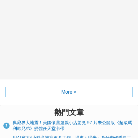
More »
熱門文章
典藏界大地震！美國懷舊遊戲小店驚見 97 片未公開版《超級瑪
1
利歐兄弟》變體任天堂卡帶
用AI省下4小時竟被塞更多工作！過來人曝光：為什麼優秀員工