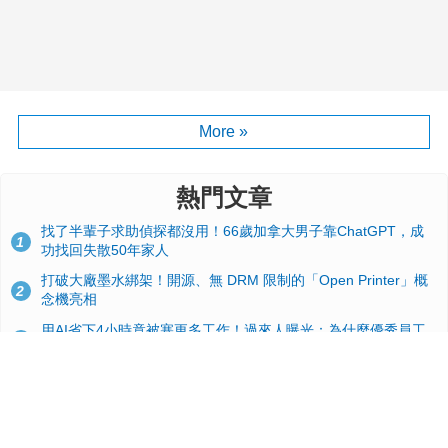
More »
熱門文章
找了半輩子求助偵探都沒用！66歲加拿大男子靠ChatGPT，成
1
功找回失散50年家人
打破大廠墨水綁架！開源、無 DRM 限制的「Open Printer」概
2
念機亮相
用AI省下4小時竟被塞更多工作！過來人曝光：為什麼優秀員工
3
不再跟你分享怎麼使用AI
台積電2奈米太猛了！流片量是3奈米同期的4倍，Google與蘋果
4
搶首發、輝達與AMD排隊等產能
典藏界大地震！美國懷舊遊戲小店驚見 97 片未公開版《超級瑪
5
利歐兄弟》變體任天堂卡帶