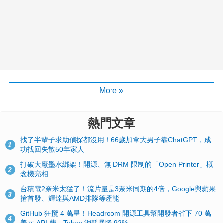
More »
熱門文章
找了半輩子求助偵探都沒用！66歲加拿大男子靠ChatGPT，成
1
功找回失散50年家人
打破大廠墨水綁架！開源、無 DRM 限制的「Open Printer」概
2
念機亮相
台積電2奈米太猛了！流片量是3奈米同期的4倍，Google與蘋果
3
搶首發、輝達與AMD排隊等產能
GitHub 狂攬 4 萬星！Headroom 開源工具幫開發者省下 70 萬
4
美元 API 費，Token 消耗暴降 92%