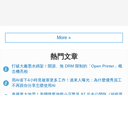
More »
熱門文章
打破大廠墨水綁架！開源、無 DRM 限制的「Open Printer」概
1
念機亮相
用AI省下4小時竟被塞更多工作！過來人曝光：為什麼優秀員工
2
不再跟你分享怎麼使用AI
典藏界大地震！美國懷舊遊戲小店驚見 97 片未公開版《超級瑪
3
利歐兄弟》變體任天堂卡帶
效能翻倍！PS6 硬體規格流出：跳過四代改用 AMD Zen 6c 混
4
合架構，4K 120fps 與全光追時代來臨
GitHub 狂攬 4 萬星！Headroom 開源工具幫開發者省下 70 萬
5
美元 API 費，Token 消耗暴降 92%