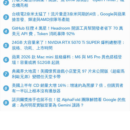
2
念機亮相
台積電2奈米太猛了！流片量是3奈米同期的4倍，Google與蘋果
3
搶首發、輝達與AMD排隊等產能
GitHub 狂攬 4 萬星！Headroom 開源工具幫開發者省下 70 萬
4
美元 API 費，Token 消耗暴降 92%
24GB 大容量來了！NVIDIA RTX 5070 Ti SUPER 爆料總整理：
5
規格、功耗、上市時間
蘋果 2026 款 Mac mini 規格爆料：M6 與 M5 Pro 異色搭檔登
6
場！容量或將 512GB 起跳
典藏界大地震！美國懷舊遊戲小店驚見 97 片未公開版《超級瑪
7
利歐兄弟》變體任天堂卡帶
美國上半年 CD 銷量大增 16%：增速約為黑膠 7 倍，但購買者
8
有一半以上根本沒有播放器
諾貝爾獎推手也留不住！從 AlphaFold 團隊解體看 Google 的焦
9
慮：為何明星實驗室要為 Gemini 讓路？
用AI省下4小時竟被塞更多工作！過來人曝光：為什麼優秀員工
10
不再跟你分享怎麼使用AI