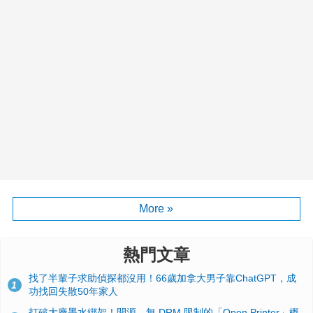
More »
熱門文章
找了半輩子求助偵探都沒用！66歲加拿大男子靠ChatGPT，成
1
功找回失散50年家人
打破大廠墨水綁架！開源、無 DRM 限制的「Open Printer」概