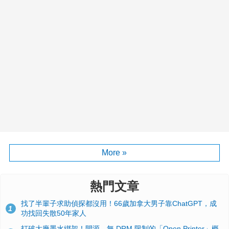
More »
熱門文章
找了半輩子求助偵探都沒用！66歲加拿大男子靠ChatGPT，成
1
功找回失散50年家人
打破大廠墨水綁架！開源、無 DRM 限制的「Open Printer」概