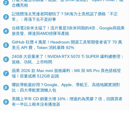
2
念機亮相
記憶體漲太兇連老闆都怕了？SK海力士竟然認了價格「不正
3
常」：再漲下去不是好事
台積電2奈米太猛了！流片量是3奈米同期的4倍，Google與蘋果
4
搶首發、輝達與AMD排隊等產能
GitHub 狂攬 4 萬星！Headroom 開源工具幫開發者省下 70 萬
5
美元 API 費，Token 消耗暴降 92%
24GB 大容量來了！NVIDIA RTX 5070 Ti SUPER 爆料總整理：
6
規格、功耗、上市時間
蘋果 2026 款 Mac mini 規格爆料：M6 與 M5 Pro 異色搭檔登
7
場！容量或將 512GB 起跳
哪款導航最好用？Google、Apple、導航王、高德地圖實測對
8
比：四大導航實測懶人包
美國上半年 CD 銷量大增 16%：增速約為黑膠 7 倍，但購買者
9
有一半以上根本沒有播放器
諾貝爾獎推手也留不住！從 AlphaFold 團隊解體看 Google 的焦
10
慮：為何明星實驗室要為 Gemini 讓路？