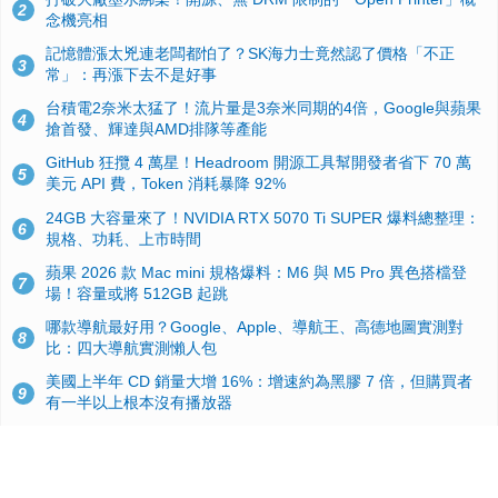
2
念機亮相
記憶體漲太兇連老闆都怕了？SK海力士竟然認了價格「不正
3
常」：再漲下去不是好事
台積電2奈米太猛了！流片量是3奈米同期的4倍，Google與蘋果
4
搶首發、輝達與AMD排隊等產能
GitHub 狂攬 4 萬星！Headroom 開源工具幫開發者省下 70 萬
5
美元 API 費，Token 消耗暴降 92%
24GB 大容量來了！NVIDIA RTX 5070 Ti SUPER 爆料總整理：
6
規格、功耗、上市時間
蘋果 2026 款 Mac mini 規格爆料：M6 與 M5 Pro 異色搭檔登
7
場！容量或將 512GB 起跳
哪款導航最好用？Google、Apple、導航王、高德地圖實測對
8
比：四大導航實測懶人包
美國上半年 CD 銷量大增 16%：增速約為黑膠 7 倍，但購買者
9
有一半以上根本沒有播放器
諾貝爾獎推手也留不住！從 AlphaFold 團隊解體看 Google 的焦
10
慮：為何明星實驗室要為 Gemini 讓路？