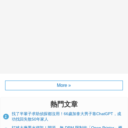
More »
熱門文章
找了半輩子求助偵探都沒用！66歲加拿大男子靠ChatGPT，成
1
功找回失散50年家人
打破大廠墨水綁架！開源、無 DRM 限制的「Open Printer」概