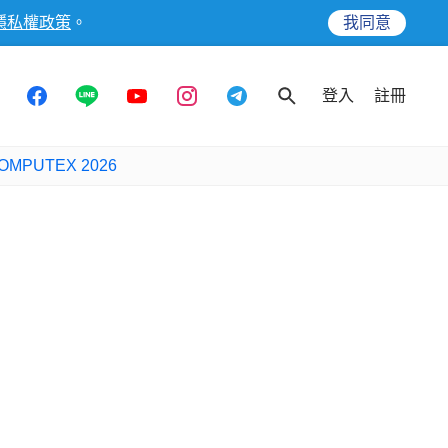
隱私權政策
。
我同意
登入
註冊
OMPUTEX 2026