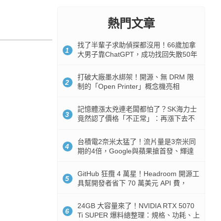
熱門文章
找了半輩子求助偵探都沒用！66歲加拿
1
大男子靠ChatGPT，成功找回失散50年
家人
打破大廠墨水綁架！開源、無 DRM 限
2
制的「Open Printer」概念機亮相
記憶體漲太兇連老闆都怕了？SK海力士
3
竟然認了價格「不正常」：再漲下去不
是好事
台積電2奈米太猛了！流片量是3奈米同
4
期的4倍，Google與蘋果搶首發、輝達
與AMD排隊等產能
GitHub 狂攬 4 萬星！Headroom 開源工
5
具幫開發者省下 70 萬美元 API 費，
Token 消耗暴降 92%
24GB 大容量來了！NVIDIA RTX 5070
6
Ti SUPER 爆料總整理：規格、功耗、上