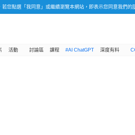
，若您點選「我同意」或繼續瀏覽本網站，即表示您同意我們的
片
活動
討論區
課程
#AI ChatGPT
深度有料
C