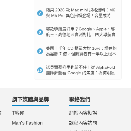
市時間
蘋果 2026 款 Mac mini 規格爆料：M6
7
與 M5 Pro 異色搭檔登場！容量或將
512GB 起跳
哪款導航最好用？Google、Apple、導
8
航王、高德地圖實測對比：四大導航實
測懶人包
美國上半年 CD 銷量大增 16%：增速約
9
為黑膠 7 倍，但購買者有一半以上根本
沒有播放器
諾貝爾獎推手也留不住！從 AlphaFold
10
團隊解體看 Google 的焦慮：為何明星
實驗室要為 Gemini 讓路？
旗下媒體與品牌
聯絡我們
款
T客邦
網站內容勘誤
Man’s Fashion
課程內容詢問