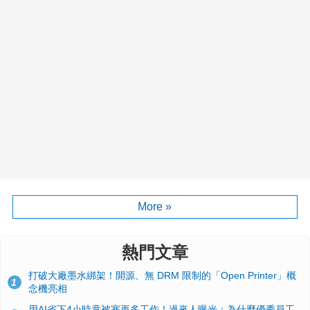
More »
熱門文章
打破大廠墨水綁架！開源、無 DRM 限制的「Open Printer」概
1
念機亮相
用AI省下4小時竟被塞更多工作！過來人曝光：為什麼優秀員工