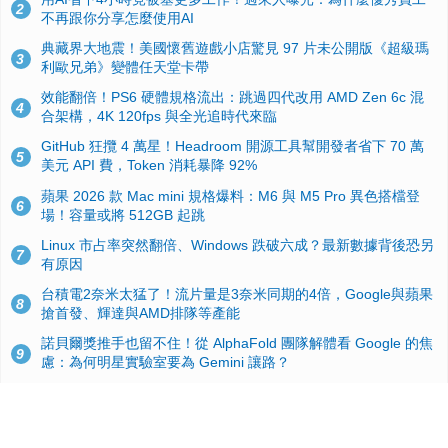
2
不再跟你分享怎麼使用AI
典藏界大地震！美國懷舊遊戲小店驚見 97 片未公開版《超級瑪
3
利歐兄弟》變體任天堂卡帶
效能翻倍！PS6 硬體規格流出：跳過四代改用 AMD Zen 6c 混
4
合架構，4K 120fps 與全光追時代來臨
GitHub 狂攬 4 萬星！Headroom 開源工具幫開發者省下 70 萬
5
美元 API 費，Token 消耗暴降 92%
蘋果 2026 款 Mac mini 規格爆料：M6 與 M5 Pro 異色搭檔登
6
場！容量或將 512GB 起跳
Linux 市占率突然翻倍、Windows 跌破六成？最新數據背後恐另
7
有原因
台積電2奈米太猛了！流片量是3奈米同期的4倍，Google與蘋果
8
搶首發、輝達與AMD排隊等產能
諾貝爾獎推手也留不住！從 AlphaFold 團隊解體看 Google 的焦
9
慮：為何明星實驗室要為 Gemini 讓路？
ASUS Pad 開賣！12.2 吋雙層 OLED、售價 19,900 元，指定電
10
信資費最低 0 元入手