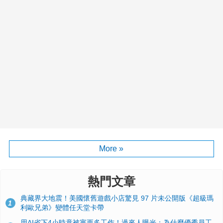
More »
熱門文章
典藏界大地震！美國懷舊遊戲小店驚見 97 片未公開版《超級瑪
1
利歐兄弟》變體任天堂卡帶
用AI省下4小時竟被塞更多工作！過來人曝光：為什麼優秀員工