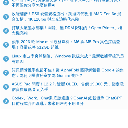
2
不再跟你分享怎麼使用AI
效能翻倍！PS6 硬體規格流出：跳過四代改用 AMD Zen 6c 混
3
合架構，4K 120fps 與全光追時代來臨
打破大廠墨水綁架！開源、無 DRM 限制的「Open Printer」概
4
念機亮相
蘋果 2026 款 Mac mini 規格爆料：M6 與 M5 Pro 異色搭檔登
5
場！容量或將 512GB 起跳
Linux 市占率突然翻倍、Windows 跌破六成？最新數據背後恐另
6
有原因
諾貝爾獎推手也留不住！從 AlphaFold 團隊解體看 Google 的焦
7
慮：為何明星實驗室要為 Gemini 讓路？
ASUS Pad 開賣！12.2 吋雙層 OLED、售價 19,900 元，指定電
8
信資費最低 0 元入手
Codex、Work、Chat到底該選誰？OpenAI 總裁坦承 ChatGPT
9
目前程式介面混亂：未來用戶將不用區分
手機真的能「一鍵自毀」！他靠這招讓海關查不到資料卻被告，
10
GrapheneOS開源隱私系統官方力挺