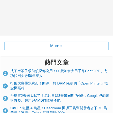
More »
熱門文章
找了半輩子求助偵探都沒用！66歲加拿大男子靠ChatGPT，成
1
功找回失散50年家人
打破大廠墨水綁架！開源、無 DRM 限制的「Open Printer」概
2
念機亮相
台積電2奈米太猛了！流片量是3奈米同期的4倍，Google與蘋果
3
搶首發、輝達與AMD排隊等產能
GitHub 狂攬 4 萬星！Headroom 開源工具幫開發者省下 70 萬
4
美元 API 費，Token 消耗暴降 92%