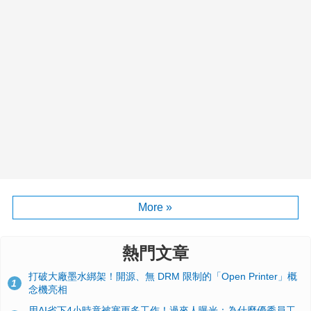
More »
熱門文章
打破大廠墨水綁架！開源、無 DRM 限制的「Open Printer」概
1
念機亮相
用AI省下4小時竟被塞更多工作！過來人曝光：為什麼優秀員工