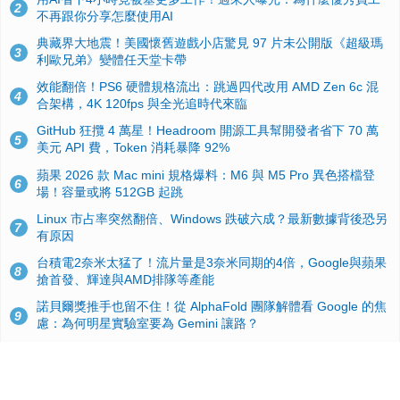
2
不再跟你分享怎麼使用AI
典藏界大地震！美國懷舊遊戲小店驚見 97 片未公開版《超級瑪
3
利歐兄弟》變體任天堂卡帶
效能翻倍！PS6 硬體規格流出：跳過四代改用 AMD Zen 6c 混
4
合架構，4K 120fps 與全光追時代來臨
GitHub 狂攬 4 萬星！Headroom 開源工具幫開發者省下 70 萬
5
美元 API 費，Token 消耗暴降 92%
蘋果 2026 款 Mac mini 規格爆料：M6 與 M5 Pro 異色搭檔登
6
場！容量或將 512GB 起跳
Linux 市占率突然翻倍、Windows 跌破六成？最新數據背後恐另
7
有原因
台積電2奈米太猛了！流片量是3奈米同期的4倍，Google與蘋果
8
搶首發、輝達與AMD排隊等產能
諾貝爾獎推手也留不住！從 AlphaFold 團隊解體看 Google 的焦
9
慮：為何明星實驗室要為 Gemini 讓路？
ASUS Pad 開賣！12.2 吋雙層 OLED、售價 19,900 元，指定電
10
信資費最低 0 元入手