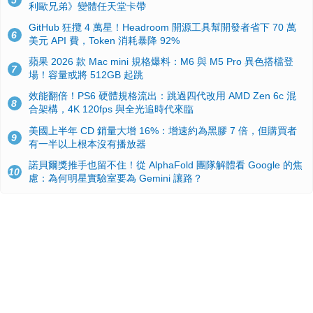
5
利歐兄弟》變體任天堂卡帶
GitHub 狂攬 4 萬星！Headroom 開源工具幫開發者省下 70 萬
6
美元 API 費，Token 消耗暴降 92%
蘋果 2026 款 Mac mini 規格爆料：M6 與 M5 Pro 異色搭檔登
7
場！容量或將 512GB 起跳
效能翻倍！PS6 硬體規格流出：跳過四代改用 AMD Zen 6c 混
8
合架構，4K 120fps 與全光追時代來臨
美國上半年 CD 銷量大增 16%：增速約為黑膠 7 倍，但購買者
9
有一半以上根本沒有播放器
諾貝爾獎推手也留不住！從 AlphaFold 團隊解體看 Google 的焦
10
慮：為何明星實驗室要為 Gemini 讓路？