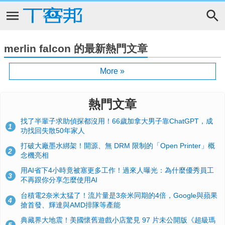
merlin falcon 的最新熱門文章
More »
熱門文章
找了半輩子求助偵探都沒用！66歲加拿大男子靠ChatGPT，成
1
功找回失散50年家人
打破大廠墨水綁架！開源、無 DRM 限制的「Open Printer」概
2
念機亮相
用AI省下4小時竟被塞更多工作！過來人曝光：為什麼優秀員工
3
不再跟你分享怎麼使用AI
台積電2奈米太猛了！流片量是3奈米同期的4倍，Google與蘋果
4
搶首發、輝達與AMD排隊等產能
典藏界大地震！美國懷舊遊戲小店驚見 97 片未公開版《超級瑪