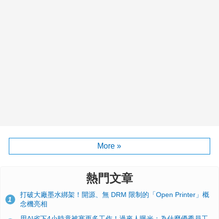
More »
熱門文章
打破大廠墨水綁架！開源、無 DRM 限制的「Open Printer」概
1
念機亮相
用AI省下4小時竟被塞更多工作！過來人曝光：為什麼優秀員工