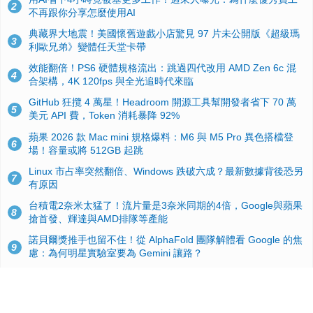
2
不再跟你分享怎麼使用AI
典藏界大地震！美國懷舊遊戲小店驚見 97 片未公開版《超級瑪
3
利歐兄弟》變體任天堂卡帶
效能翻倍！PS6 硬體規格流出：跳過四代改用 AMD Zen 6c 混
4
合架構，4K 120fps 與全光追時代來臨
GitHub 狂攬 4 萬星！Headroom 開源工具幫開發者省下 70 萬
5
美元 API 費，Token 消耗暴降 92%
蘋果 2026 款 Mac mini 規格爆料：M6 與 M5 Pro 異色搭檔登
6
場！容量或將 512GB 起跳
Linux 市占率突然翻倍、Windows 跌破六成？最新數據背後恐另
7
有原因
台積電2奈米太猛了！流片量是3奈米同期的4倍，Google與蘋果
8
搶首發、輝達與AMD排隊等產能
諾貝爾獎推手也留不住！從 AlphaFold 團隊解體看 Google 的焦
9
慮：為何明星實驗室要為 Gemini 讓路？
ASUS Pad 開賣！12.2 吋雙層 OLED、售價 19,900 元，指定電
10
信資費最低 0 元入手