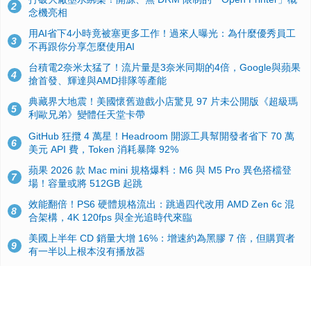
2
念機亮相
用AI省下4小時竟被塞更多工作！過來人曝光：為什麼優秀員工
3
不再跟你分享怎麼使用AI
台積電2奈米太猛了！流片量是3奈米同期的4倍，Google與蘋果
4
搶首發、輝達與AMD排隊等產能
典藏界大地震！美國懷舊遊戲小店驚見 97 片未公開版《超級瑪
5
利歐兄弟》變體任天堂卡帶
GitHub 狂攬 4 萬星！Headroom 開源工具幫開發者省下 70 萬
6
美元 API 費，Token 消耗暴降 92%
蘋果 2026 款 Mac mini 規格爆料：M6 與 M5 Pro 異色搭檔登
7
場！容量或將 512GB 起跳
效能翻倍！PS6 硬體規格流出：跳過四代改用 AMD Zen 6c 混
8
合架構，4K 120fps 與全光追時代來臨
美國上半年 CD 銷量大增 16%：增速約為黑膠 7 倍，但購買者
9
有一半以上根本沒有播放器
諾貝爾獎推手也留不住！從 AlphaFold 團隊解體看 Google 的焦
10
慮：為何明星實驗室要為 Gemini 讓路？