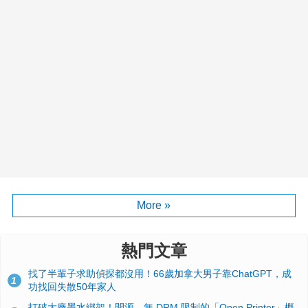
More »
熱門文章
找了半輩子求助偵探都沒用！66歲加拿大男子靠ChatGPT，成
1
功找回失散50年家人
打破大廠墨水綁架！開源、無 DRM 限制的「Open Printer」概