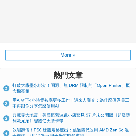
More »
熱門文章
打破大廠墨水綁架！開源、無 DRM 限制的「Open Printer」概
1
念機亮相
用AI省下4小時竟被塞更多工作！過來人曝光：為什麼優秀員工
2
不再跟你分享怎麼使用AI
典藏界大地震！美國懷舊遊戲小店驚見 97 片未公開版《超級瑪
3
利歐兄弟》變體任天堂卡帶
效能翻倍！PS6 硬體規格流出：跳過四代改用 AMD Zen 6c 混
4
合架構，4K 120fps 與全光追時代來臨