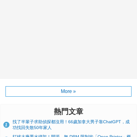
More »
熱門文章
找了半輩子求助偵探都沒用！66歲加拿大男子靠ChatGPT，成
1
功找回失散50年家人
打破大廠墨水綁架！開源、無 DRM 限制的「Open Printer」概