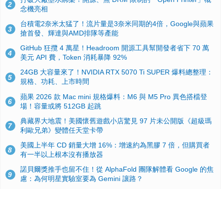
2
念機亮相
台積電2奈米太猛了！流片量是3奈米同期的4倍，Google與蘋果
3
搶首發、輝達與AMD排隊等產能
GitHub 狂攬 4 萬星！Headroom 開源工具幫開發者省下 70 萬
4
美元 API 費，Token 消耗暴降 92%
24GB 大容量來了！NVIDIA RTX 5070 Ti SUPER 爆料總整理：
5
規格、功耗、上市時間
蘋果 2026 款 Mac mini 規格爆料：M6 與 M5 Pro 異色搭檔登
6
場！容量或將 512GB 起跳
典藏界大地震！美國懷舊遊戲小店驚見 97 片未公開版《超級瑪
7
利歐兄弟》變體任天堂卡帶
美國上半年 CD 銷量大增 16%：增速約為黑膠 7 倍，但購買者
8
有一半以上根本沒有播放器
諾貝爾獎推手也留不住！從 AlphaFold 團隊解體看 Google 的焦
9
慮：為何明星實驗室要為 Gemini 讓路？
用AI省下4小時竟被塞更多工作！過來人曝光：為什麼優秀員工
10
不再跟你分享怎麼使用AI