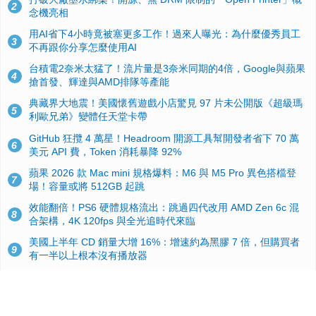
2
念機亮相
用AI省下4小時竟被塞更多工作！過來人曝光：為什麼優秀員工
3
不再跟你分享怎麼使用AI
台積電2奈米太猛了！流片量是3奈米同期的4倍，Google與蘋果
4
搶首發、輝達與AMD排隊等產能
典藏界大地震！美國懷舊遊戲小店驚見 97 片未公開版《超級瑪
5
利歐兄弟》變體任天堂卡帶
GitHub 狂攬 4 萬星！Headroom 開源工具幫開發者省下 70 萬
6
美元 API 費，Token 消耗暴降 92%
蘋果 2026 款 Mac mini 規格爆料：M6 與 M5 Pro 異色搭檔登
7
場！容量或將 512GB 起跳
效能翻倍！PS6 硬體規格流出：跳過四代改用 AMD Zen 6c 混
8
合架構，4K 120fps 與全光追時代來臨
美國上半年 CD 銷量大增 16%：增速約為黑膠 7 倍，但購買者
9
有一半以上根本沒有播放器
諾貝爾獎推手也留不住！從 AlphaFold 團隊解體看 Google 的焦
10
慮：為何明星實驗室要為 Gemini 讓路？