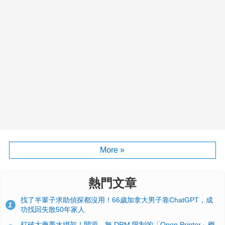
More »
熱門文章
找了半輩子求助偵探都沒用！66歲加拿大男子靠ChatGPT，成
1
功找回失散50年家人
打破大廠墨水綁架！開源、無 DRM 限制的「Open Printer」概