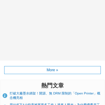
More »
熱門文章
打破大廠墨水綁架！開源、無 DRM 限制的「Open Printer」概
1
念機亮相
用AI省下4小時竟被塞更多工作！過來人曝光：為什麼優秀員工