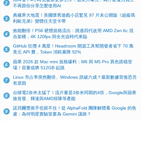
2
不再跟你分享怎麼使用AI
典藏界大地震！美國懷舊遊戲小店驚見 97 片未公開版《超級瑪
3
利歐兄弟》變體任天堂卡帶
效能翻倍！PS6 硬體規格流出：跳過四代改用 AMD Zen 6c 混
4
合架構，4K 120fps 與全光追時代來臨
GitHub 狂攬 4 萬星！Headroom 開源工具幫開發者省下 70 萬
5
美元 API 費，Token 消耗暴降 92%
蘋果 2026 款 Mac mini 規格爆料：M6 與 M5 Pro 異色搭檔登
6
場！容量或將 512GB 起跳
Linux 市占率突然翻倍、Windows 跌破六成？最新數據背後恐另
7
有原因
台積電2奈米太猛了！流片量是3奈米同期的4倍，Google與蘋果
8
搶首發、輝達與AMD排隊等產能
諾貝爾獎推手也留不住！從 AlphaFold 團隊解體看 Google 的焦
9
慮：為何明星實驗室要為 Gemini 讓路？
ASUS Pad 開賣！12.2 吋雙層 OLED、售價 19,900 元，指定電
10
信資費最低 0 元入手