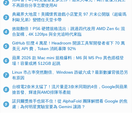
2
不再跟你分享怎麼使用AI
典藏界大地震！美國懷舊遊戲小店驚見 97 片未公開版《超級瑪
3
利歐兄弟》變體任天堂卡帶
效能翻倍！PS6 硬體規格流出：跳過四代改用 AMD Zen 6c 混
4
合架構，4K 120fps 與全光追時代來臨
GitHub 狂攬 4 萬星！Headroom 開源工具幫開發者省下 70 萬
5
美元 API 費，Token 消耗暴降 92%
蘋果 2026 款 Mac mini 規格爆料：M6 與 M5 Pro 異色搭檔登
6
場！容量或將 512GB 起跳
Linux 市占率突然翻倍、Windows 跌破六成？最新數據背後恐另
7
有原因
台積電2奈米太猛了！流片量是3奈米同期的4倍，Google與蘋果
8
搶首發、輝達與AMD排隊等產能
諾貝爾獎推手也留不住！從 AlphaFold 團隊解體看 Google 的焦
9
慮：為何明星實驗室要為 Gemini 讓路？
ASUS Pad 開賣！12.2 吋雙層 OLED、售價 19,900 元，指定電
10
信資費最低 0 元入手