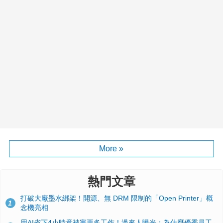
More »
熱門文章
打破大廠墨水綁架！開源、無 DRM 限制的「Open Printer」概
1
念機亮相
用AI省下4小時竟被塞更多工作！過來人曝光：為什麼優秀員工