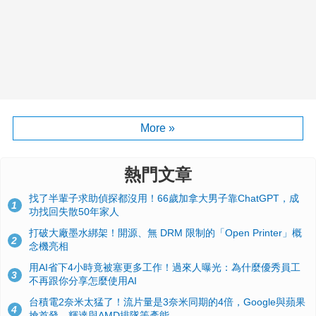
More »
熱門文章
找了半輩子求助偵探都沒用！66歲加拿大男子靠ChatGPT，成
1
功找回失散50年家人
打破大廠墨水綁架！開源、無 DRM 限制的「Open Printer」概
2
念機亮相
用AI省下4小時竟被塞更多工作！過來人曝光：為什麼優秀員工
3
不再跟你分享怎麼使用AI
台積電2奈米太猛了！流片量是3奈米同期的4倍，Google與蘋果
4
搶首發、輝達與AMD排隊等產能