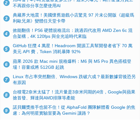
2
不再跟你分享怎麼使用AI
典藏界大地震！美國懷舊遊戲小店驚見 97 片未公開版《超級瑪
3
利歐兄弟》變體任天堂卡帶
效能翻倍！PS6 硬體規格流出：跳過四代改用 AMD Zen 6c 混
4
合架構，4K 120fps 與全光追時代來臨
GitHub 狂攬 4 萬星！Headroom 開源工具幫開發者省下 70 萬
5
美元 API 費，Token 消耗暴降 92%
蘋果 2026 款 Mac mini 規格爆料：M6 與 M5 Pro 異色搭檔登
6
場！容量或將 512GB 起跳
Linux 市占率突然翻倍、Windows 跌破六成？最新數據背後恐另
7
有原因
台積電2奈米太猛了！流片量是3奈米同期的4倍，Google與蘋果
8
搶首發、輝達與AMD排隊等產能
諾貝爾獎推手也留不住！從 AlphaFold 團隊解體看 Google 的焦
9
慮：為何明星實驗室要為 Gemini 讓路？
ASUS Pad 開賣！12.2 吋雙層 OLED、售價 19,900 元，指定電
10
信資費最低 0 元入手