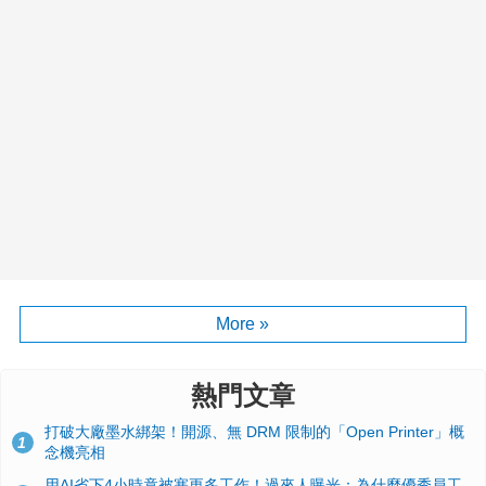
More »
熱門文章
打破大廠墨水綁架！開源、無 DRM 限制的「Open Printer」概
1
念機亮相
用AI省下4小時竟被塞更多工作！過來人曝光：為什麼優秀員工