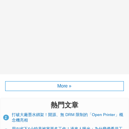
More »
熱門文章
打破大廠墨水綁架！開源、無 DRM 限制的「Open Printer」概
1
念機亮相
用AI省下4小時竟被塞更多工作！過來人曝光：為什麼優秀員工