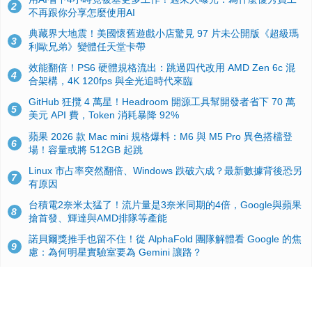
2
不再跟你分享怎麼使用AI
典藏界大地震！美國懷舊遊戲小店驚見 97 片未公開版《超級瑪
3
利歐兄弟》變體任天堂卡帶
效能翻倍！PS6 硬體規格流出：跳過四代改用 AMD Zen 6c 混
4
合架構，4K 120fps 與全光追時代來臨
GitHub 狂攬 4 萬星！Headroom 開源工具幫開發者省下 70 萬
5
美元 API 費，Token 消耗暴降 92%
蘋果 2026 款 Mac mini 規格爆料：M6 與 M5 Pro 異色搭檔登
6
場！容量或將 512GB 起跳
Linux 市占率突然翻倍、Windows 跌破六成？最新數據背後恐另
7
有原因
台積電2奈米太猛了！流片量是3奈米同期的4倍，Google與蘋果
8
搶首發、輝達與AMD排隊等產能
諾貝爾獎推手也留不住！從 AlphaFold 團隊解體看 Google 的焦
9
慮：為何明星實驗室要為 Gemini 讓路？
ASUS Pad 開賣！12.2 吋雙層 OLED、售價 19,900 元，指定電
10
信資費最低 0 元入手