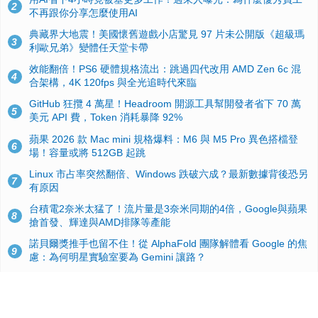
2
不再跟你分享怎麼使用AI
典藏界大地震！美國懷舊遊戲小店驚見 97 片未公開版《超級瑪
3
利歐兄弟》變體任天堂卡帶
效能翻倍！PS6 硬體規格流出：跳過四代改用 AMD Zen 6c 混
4
合架構，4K 120fps 與全光追時代來臨
GitHub 狂攬 4 萬星！Headroom 開源工具幫開發者省下 70 萬
5
美元 API 費，Token 消耗暴降 92%
蘋果 2026 款 Mac mini 規格爆料：M6 與 M5 Pro 異色搭檔登
6
場！容量或將 512GB 起跳
Linux 市占率突然翻倍、Windows 跌破六成？最新數據背後恐另
7
有原因
台積電2奈米太猛了！流片量是3奈米同期的4倍，Google與蘋果
8
搶首發、輝達與AMD排隊等產能
諾貝爾獎推手也留不住！從 AlphaFold 團隊解體看 Google 的焦
9
慮：為何明星實驗室要為 Gemini 讓路？
ASUS Pad 開賣！12.2 吋雙層 OLED、售價 19,900 元，指定電
10
信資費最低 0 元入手