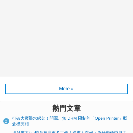
More »
熱門文章
打破大廠墨水綁架！開源、無 DRM 限制的「Open Printer」概
1
念機亮相
用AI省下4小時竟被塞更多工作！過來人曝光：為什麼優秀員工