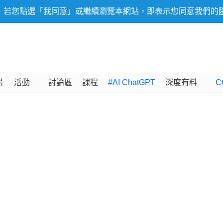
，若您點選「我同意」或繼續瀏覽本網站，即表示您同意我們的
片
活動
討論區
課程
#AI ChatGPT
深度有料
C