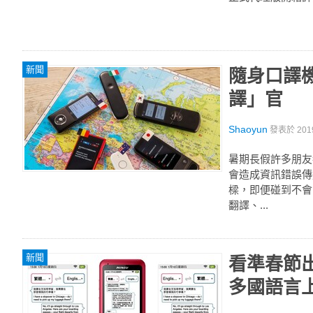
新聞
隨身口譯
譯」官
Shaoyun
發表於
201
暑期長假許多朋友
會造成資訊錯誤傳
樑，即便碰到不會
翻譯、...
新聞
看準春節出國
多國語言