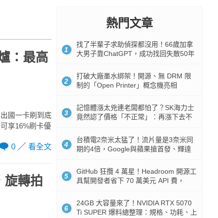
熱門文章
找了半輩子求助偵探都沒用！66歲加拿
1
大男子靠ChatGPT，成功找回失散50年
出爐：最高
家人
打破大廠墨水綁架！開源、無 DRM 限
2
制的「Open Printer」概念機亮相
記憶體漲太兇連老闆都怕了？SK海力士
3
想出國一卡刷到底
竟然認了價格「不正常」：再漲下去不
可享16%刷卡優
是好事
台積電2奈米太猛了！流片量是3奈米同
4
0
看全文
期的4倍，Google與蘋果搶首發、輝達
與AMD排隊等產能
GitHub 狂攬 4 萬星！Headroom 開源工
5
，旋轉拍
具幫開發者省下 70 萬美元 API 費，
Token 消耗暴降 92%
24GB 大容量來了！NVIDIA RTX 5070
6
Ti SUPER 爆料總整理：規格、功耗、上