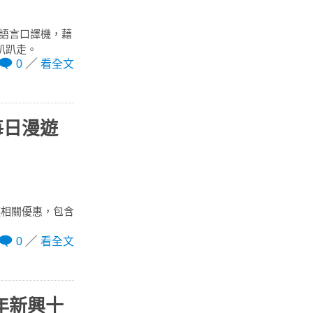
智能語言口譯機，藉
趴趴走。
0
看全文
每日漫遊
遊相關優惠，包含
0
看全文
半年新興十