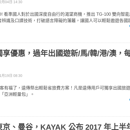
2月04日 14:30
GO! 看準國人對於出國深度自由行的渴望商機，推出 TG-100 雙向
慧語音辨識及口譯技術，打破語言障礙的藩籬，讓國人可以輕鬆遨遊各國
享優惠，過年出國遊新/馬/韓/港/澳，
1月19日 08:30
客有福了，遠傳祭出輕鬆省旅費方案！凡是遠傳用戶可獨享出國旅
「亞洲輕量包」。
京、曼谷，KAYAK 公布 2017 年上