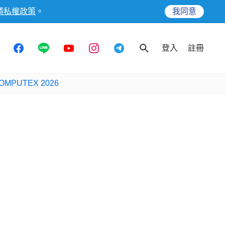
隱私權政策
。
我同意
登入
註冊
OMPUTEX 2026