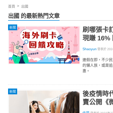
首頁
出國
出國 的最新熱門文章
新聞
刷哪張卡訂
現賺 16%
Shaoyun
發表於
202
連假在即，不少民
的懶人族，或是追
惠。
新聞
後疫情時
賣公開《