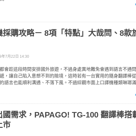
機採購攻略－ 8項「特點」大哉問、8款
9年7月22日 14:30
都會趁這段時間安排國外旅遊，不過身處異地難免會遇到語言不通
遞，讓自己陷入意想不到的險境，這時若有一台實用的隨身翻譯棒
的語言也能順利溝通、不落下風。不過綜觀市面上口譯機種類琳瑯
需求，PAPAGO! TG-100 翻譯棒搭載
上市