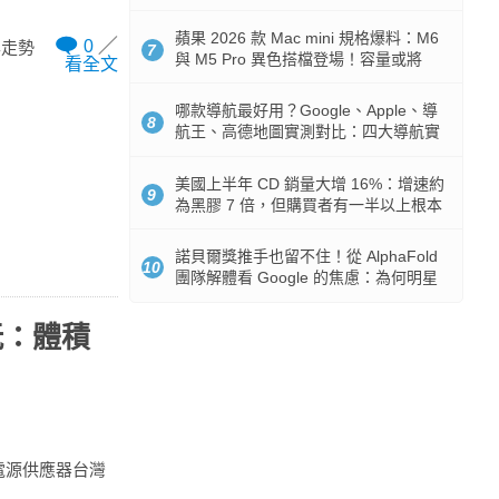
市時間
蘋果 2026 款 Mac mini 規格爆料：M6
0
露走勢
7
與 M5 Pro 異色搭檔登場！容量或將
看全文
512GB 起跳
哪款導航最好用？Google、Apple、導
8
航王、高德地圖實測對比：四大導航實
測懶人包
美國上半年 CD 銷量大增 16%：增速約
9
為黑膠 7 倍，但購買者有一半以上根本
沒有播放器
諾貝爾獎推手也留不住！從 AlphaFold
10
團隊解體看 Google 的焦慮：為何明星
實驗室要為 Gemini 讓路？
手玩：體積
 快充電源供應器台灣