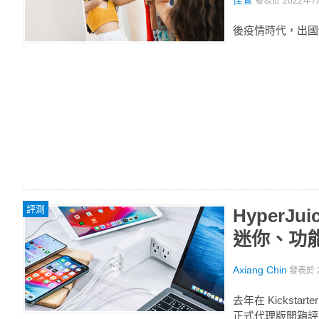
佳萱
發表於
2022年7
後疫情時代，出國
評測
HyperJ
迷你、功
Axiang Chin
發表於
去年在 Kicksta
正式代理版開箱評