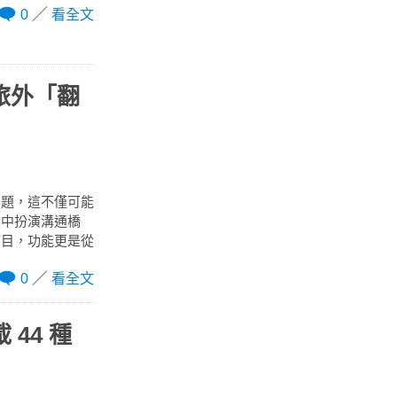
0
看全文
旅外「翻
問題，這不僅可能
從中扮演溝通橋
滿目，功能更是從
0
看全文
 44 種