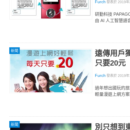
Furch
發表於
2019年
研勤科技 PAPA
由 AI 人工智
新聞
遠傳用戶獨
只要20元
Furch
發表於
2019年
過年想出國玩的旅
輕量漫遊上網方案
新聞
別只想到東