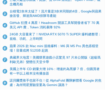
2
念機亮相
台積電2奈米太猛了！流片量是3奈米同期的4倍，Google與蘋果
3
搶首發、輝達與AMD排隊等產能
GitHub 狂攬 4 萬星！Headroom 開源工具幫開發者省下 70 萬
4
美元 API 費，Token 消耗暴降 92%
24GB 大容量來了！NVIDIA RTX 5070 Ti SUPER 爆料總整理：
5
規格、功耗、上市時間
蘋果 2026 款 Mac mini 規格爆料：M6 與 M5 Pro 異色搭檔登
6
場！容量或將 512GB 起跳
典藏界大地震！美國懷舊遊戲小店驚見 97 片未公開版《超級瑪
7
利歐兄弟》變體任天堂卡帶
美國上半年 CD 銷量大增 16%：增速約為黑膠 7 倍，但購買者
8
有一半以上根本沒有播放器
諾貝爾獎推手也留不住！從 AlphaFold 團隊解體看 Google 的焦
9
慮：為何明星實驗室要為 Gemini 讓路？
用AI省下4小時竟被塞更多工作！過來人曝光：為什麼優秀員工
10
不再跟你分享怎麼使用AI