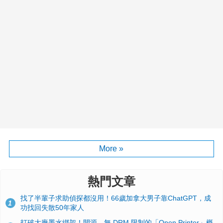
More »
熱門文章
找了半輩子求助偵探都沒用！66歲加拿大男子靠ChatGPT，成
1
功找回失散50年家人
打破大廠墨水綁架！開源、無 DRM 限制的「Open Printer」概