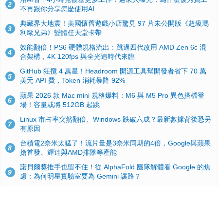
2
不再跟你分享怎麼使用AI
典藏界大地震！美國懷舊遊戲小店驚見 97 片未公開版《超級瑪
3
利歐兄弟》變體任天堂卡帶
效能翻倍！PS6 硬體規格流出：跳過四代改用 AMD Zen 6c 混
4
合架構，4K 120fps 與全光追時代來臨
GitHub 狂攬 4 萬星！Headroom 開源工具幫開發者省下 70 萬
5
美元 API 費，Token 消耗暴降 92%
蘋果 2026 款 Mac mini 規格爆料：M6 與 M5 Pro 異色搭檔登
6
場！容量或將 512GB 起跳
Linux 市占率突然翻倍、Windows 跌破六成？最新數據背後恐另
7
有原因
台積電2奈米太猛了！流片量是3奈米同期的4倍，Google與蘋果
8
搶首發、輝達與AMD排隊等產能
諾貝爾獎推手也留不住！從 AlphaFold 團隊解體看 Google 的焦
9
慮：為何明星實驗室要為 Gemini 讓路？
ASUS Pad 開賣！12.2 吋雙層 OLED、售價 19,900 元，指定電
10
信資費最低 0 元入手