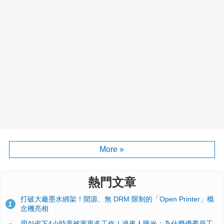
More »
熱門文章
打破大廠墨水綁架！開源、無 DRM 限制的「Open Printer」概
1
念機亮相
用AI省下4小時竟被塞更多工作！過來人曝光：為什麼優秀員工