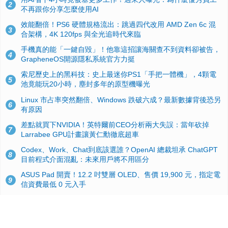
2
不再跟你分享怎麼使用AI
效能翻倍！PS6 硬體規格流出：跳過四代改用 AMD Zen 6c 混
3
合架構，4K 120fps 與全光追時代來臨
手機真的能「一鍵自毀」！他靠這招讓海關查不到資料卻被告，
4
GrapheneOS開源隱私系統官方力挺
索尼歷史上的黑科技：史上最迷你PS1「手把一體機」，4顆電
5
池竟能玩20小時，塵封多年的原型機曝光
Linux 市占率突然翻倍、Windows 跌破六成？最新數據背後恐另
6
有原因
差點就買下NVIDIA！英特爾前CEO分析兩大失誤：當年砍掉
7
Larrabee GPU計畫讓黃仁勳徹底超車
Codex、Work、Chat到底該選誰？OpenAI 總裁坦承 ChatGPT
8
目前程式介面混亂：未來用戶將不用區分
ASUS Pad 開賣！12.2 吋雙層 OLED、售價 19,900 元，指定電
9
信資費最低 0 元入手
微軟高層說明 Windows 11 效能大優化，但民調揭露：近 4 成網
10
友覺得更卡了