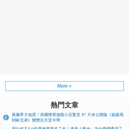
More »
熱門文章
典藏界大地震！美國懷舊遊戲小店驚見 97 片未公開版《超級瑪
1
利歐兄弟》變體任天堂卡帶
用AI省下4小時竟被塞更多工作！過來人曝光：為什麼優秀員工