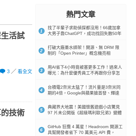
熱門文章
找了半輩子求助偵探都沒用！66歲加拿
1
大男子靠ChatGPT，成功找回失散50年
慧生活試
家人
打破大廠墨水綁架！開源、無 DRM 限
2
制的「Open Printer」概念機亮相
用AI省下4小時竟被塞更多工作！過來人
3
3
看全文
曝光：為什麼優秀員工不再跟你分享怎
麼使用AI
台積電2奈米太猛了！流片量是3奈米同
4
期的4倍，Google與蘋果搶首發、輝達
與AMD排隊等產能
典藏界大地震！美國懷舊遊戲小店驚見
5
厚的技術
97 片未公開版《超級瑪利歐兄弟》變體
任天堂卡帶
GitHub 狂攬 4 萬星！Headroom 開源工
6
具幫開發者省下 70 萬美元 API 費，