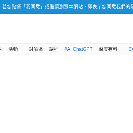
，若您點選「我同意」或繼續瀏覽本網站，即表示您同意我們的
片
活動
討論區
課程
#AI ChatGPT
深度有料
C