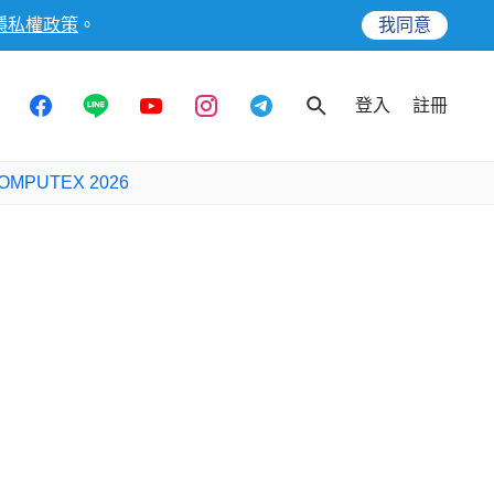
隱私權政策
。
我同意
登入
註冊
OMPUTEX 2026