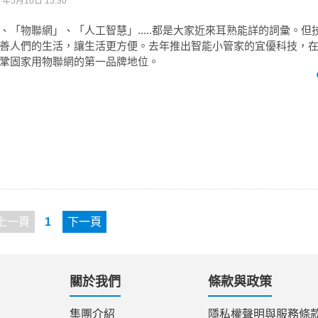
7年5月10日 15:30
、「物聯網」、「人工智慧」.....都是大家近來耳熟能詳的詞彙。但
善人們的生活，讓生活更方便。去年推出智能小管家的宜優科技，
鞏固家用物聯網的第一品牌地位。
上一頁
1
下一頁
關於我們
條款與政策
集團介紹
隱私權聲明與服務條