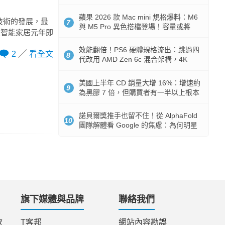
Token 消耗暴降 92%
蘋果 2026 款 Mac mini 規格爆料：M6
技術的發展，最
7
與 M5 Pro 異色搭檔登場！容量或將
在智能家居元年即
512GB 起跳
效能翻倍！PS6 硬體規格流出：跳過四
2
看全文
8
代改用 AMD Zen 6c 混合架構，4K
120fps 與全光追時代來臨
美國上半年 CD 銷量大增 16%：增速約
9
為黑膠 7 倍，但購買者有一半以上根本
沒有播放器
諾貝爾獎推手也留不住！從 AlphaFold
10
團隊解體看 Google 的焦慮：為何明星
實驗室要為 Gemini 讓路？
旗下媒體與品牌
聯絡我們
款
T客邦
網站內容勘誤