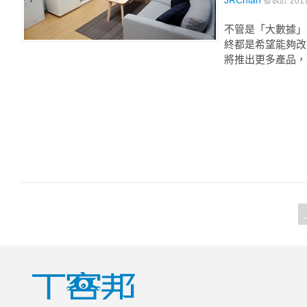
JRChian
發表於
201
不管是「大數據」
終都是希望能夠改
將推出更多產品，