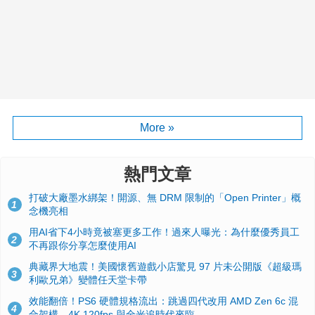
More »
熱門文章
打破大廠墨水綁架！開源、無 DRM 限制的「Open Printer」概
1
念機亮相
用AI省下4小時竟被塞更多工作！過來人曝光：為什麼優秀員工
2
不再跟你分享怎麼使用AI
典藏界大地震！美國懷舊遊戲小店驚見 97 片未公開版《超級瑪
3
利歐兄弟》變體任天堂卡帶
效能翻倍！PS6 硬體規格流出：跳過四代改用 AMD Zen 6c 混
4
合架構，4K 120fps 與全光追時代來臨