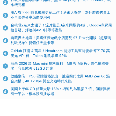
2
念機亮相
用AI省下4小時竟被塞更多工作！過來人曝光：為什麼優秀員工
3
不再跟你分享怎麼使用AI
台積電2奈米太猛了！流片量是3奈米同期的4倍，Google與蘋果
4
搶首發、輝達與AMD排隊等產能
典藏界大地震！美國懷舊遊戲小店驚見 97 片未公開版《超級瑪
5
利歐兄弟》變體任天堂卡帶
GitHub 狂攬 4 萬星！Headroom 開源工具幫開發者省下 70 萬
6
美元 API 費，Token 消耗暴降 92%
蘋果 2026 款 Mac mini 規格爆料：M6 與 M5 Pro 異色搭檔登
7
場！容量或將 512GB 起跳
效能翻倍！PS6 硬體規格流出：跳過四代改用 AMD Zen 6c 混
8
合架構，4K 120fps 與全光追時代來臨
美國上半年 CD 銷量大增 16%：增速約為黑膠 7 倍，但購買者
9
有一半以上根本沒有播放器
諾貝爾獎推手也留不住！從 AlphaFold 團隊解體看 Google 的焦
10
慮：為何明星實驗室要為 Gemini 讓路？