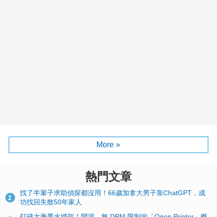
More »
熱門文章
找了半輩子求助偵探都沒用！66歲加拿大男子靠ChatGPT，成
1
功找回失散50年家人
打破大廠墨水綁架！開源、無 DRM 限制的「Open Printer」概