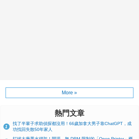
More »
熱門文章
找了半輩子求助偵探都沒用！66歲加拿大男子靠ChatGPT，成
1
功找回失散50年家人
打破大廠墨水綁架！開源、無 DRM 限制的「Open Printer」概