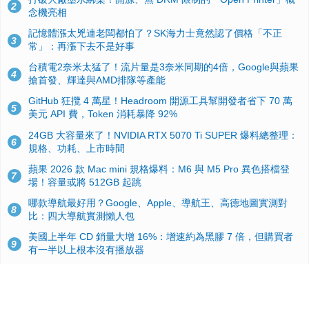
2
念機亮相
記憶體漲太兇連老闆都怕了？SK海力士竟然認了價格「不正
3
常」：再漲下去不是好事
台積電2奈米太猛了！流片量是3奈米同期的4倍，Google與蘋果
4
搶首發、輝達與AMD排隊等產能
GitHub 狂攬 4 萬星！Headroom 開源工具幫開發者省下 70 萬
5
美元 API 費，Token 消耗暴降 92%
24GB 大容量來了！NVIDIA RTX 5070 Ti SUPER 爆料總整理：
6
規格、功耗、上市時間
蘋果 2026 款 Mac mini 規格爆料：M6 與 M5 Pro 異色搭檔登
7
場！容量或將 512GB 起跳
哪款導航最好用？Google、Apple、導航王、高德地圖實測對
8
比：四大導航實測懶人包
美國上半年 CD 銷量大增 16%：增速約為黑膠 7 倍，但購買者
9
有一半以上根本沒有播放器
諾貝爾獎推手也留不住！從 AlphaFold 團隊解體看 Google 的焦
10
慮：為何明星實驗室要為 Gemini 讓路？