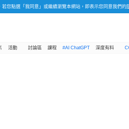
，若您點選「我同意」或繼續瀏覽本網站，即表示您同意我們的
片
活動
討論區
課程
#AI ChatGPT
深度有料
C