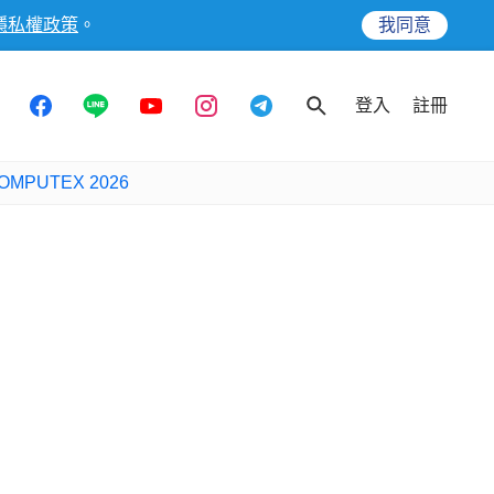
隱私權政策
。
我同意
登入
註冊
OMPUTEX 2026