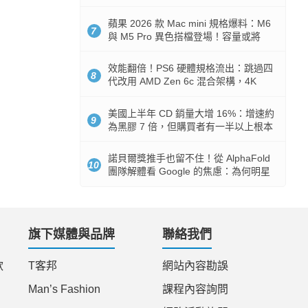
Token 消耗暴降 92%
蘋果 2026 款 Mac mini 規格爆料：M6
7
與 M5 Pro 異色搭檔登場！容量或將
512GB 起跳
效能翻倍！PS6 硬體規格流出：跳過四
8
代改用 AMD Zen 6c 混合架構，4K
120fps 與全光追時代來臨
美國上半年 CD 銷量大增 16%：增速約
9
為黑膠 7 倍，但購買者有一半以上根本
沒有播放器
諾貝爾獎推手也留不住！從 AlphaFold
10
團隊解體看 Google 的焦慮：為何明星
實驗室要為 Gemini 讓路？
旗下媒體與品牌
聯絡我們
款
T客邦
網站內容勘誤
Man’s Fashion
課程內容詢問