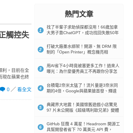
熱門文章
找了半輩子求助偵探都沒用！66歲加拿
1
大男子靠ChatGPT，成功找回失散50年
 修正觸控失
家人
打破大廠墨水綁架！開源、無 DRM 限
2
制的「Open Printer」概念機亮相
用AI省下4小時竟被塞更多工作！過來人
3
麼順利，目前在全
曝光：為什麼優秀員工不再跟你分享怎
，而現在蘋果也終
麼使用AI
台積電2奈米太猛了！流片量是3奈米同
4
0
看全文
期的4倍，Google與蘋果搶首發、輝達
與AMD排隊等產能
典藏界大地震！美國懷舊遊戲小店驚見
5
97 片未公開版《超級瑪利歐兄弟》變體
任天堂卡帶
GitHub 狂攬 4 萬星！Headroom 開源工
6
具幫開發者省下 70 萬美元 API 費，