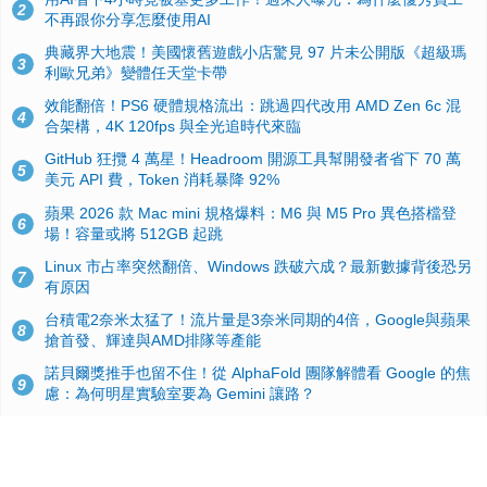
2
不再跟你分享怎麼使用AI
典藏界大地震！美國懷舊遊戲小店驚見 97 片未公開版《超級瑪
3
利歐兄弟》變體任天堂卡帶
效能翻倍！PS6 硬體規格流出：跳過四代改用 AMD Zen 6c 混
4
合架構，4K 120fps 與全光追時代來臨
GitHub 狂攬 4 萬星！Headroom 開源工具幫開發者省下 70 萬
5
美元 API 費，Token 消耗暴降 92%
蘋果 2026 款 Mac mini 規格爆料：M6 與 M5 Pro 異色搭檔登
6
場！容量或將 512GB 起跳
Linux 市占率突然翻倍、Windows 跌破六成？最新數據背後恐另
7
有原因
台積電2奈米太猛了！流片量是3奈米同期的4倍，Google與蘋果
8
搶首發、輝達與AMD排隊等產能
諾貝爾獎推手也留不住！從 AlphaFold 團隊解體看 Google 的焦
9
慮：為何明星實驗室要為 Gemini 讓路？
ASUS Pad 開賣！12.2 吋雙層 OLED、售價 19,900 元，指定電
10
信資費最低 0 元入手