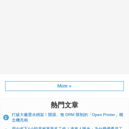
More »
熱門文章
打破大廠墨水綁架！開源、無 DRM 限制的「Open Printer」概
1
念機亮相
用AI省下4小時竟被塞更多工作！過來人曝光：為什麼優秀員工