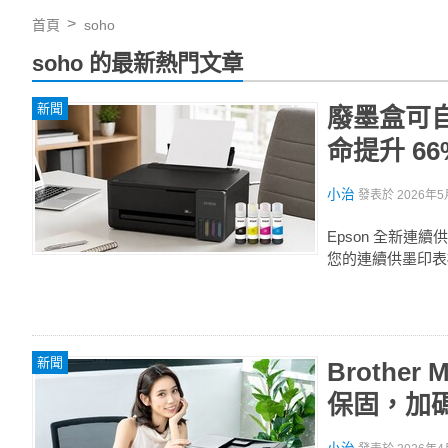
首頁
soho
soho 的最新熱門文章
新聞
廢墨盒可自
命提升 6
小治
發表於
2026年5
Epson 全新
您的連續供墨印表
新聞
Brothe
保固，加