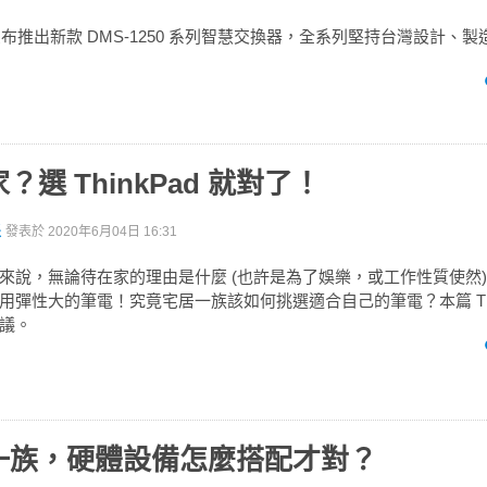
科技宣布推出新款 DMS-1250 系列智慧交換器，全系列堅持台灣設計、
選 ThinkPad 就對了！
派
發表於
2020年6月04日 16:31
來說，無論待在家的理由是什麼 (也許是為了娛樂，或工作性質使然
彈性大的筆電！究竟宅居一族該如何挑選適合自己的筆電？本篇 Thin
議。
一族，硬體設備怎麼搭配才對？