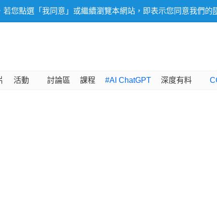
，若您點選「我同意」或繼續瀏覽本網站，即表示您同意我們的
片
活動
討論區
課程
#AI ChatGPT
深度有料
C