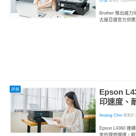
小治
發表於
2026年4
Brother 推出威
古屋亞運官方供應
評測
Epson 
印速度、
Axiang Chin
發表於
Epson L43
室的理想選擇，輕