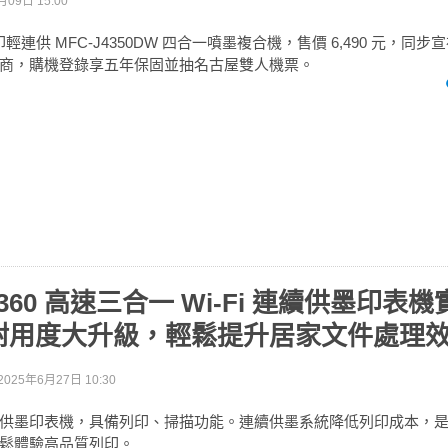
月09日 15:00
力印輕連供 MFC-J4350DW 四合一噴墨複合機，售價 6,490 元，同步宣
商，購機登錄享五年保固並抽名古屋雙人機票。
L4360 高速三合一 Wi-Fi 連續供墨印表
耐用度大升級，輕鬆提升居家文件處理
2025年6月27日 10:30
60 連續供墨印表機，具備列印、掃描功能。連續供墨系統降低列印成本
鬆體驗高品質列印。