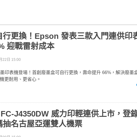
行更換！Epson 發表三款入門連供印
6% 迎戰雷射成本
月22日 15:00
連續供墨印表機登場！首創廢墨盒可自行更換，壽命提升 66%，解決廢
機更耐用、更省心。
r MFC-J4350DW 威力印輕連供上市，
碼抽名古屋亞運雙人機票