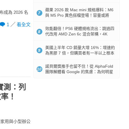
Token 消耗暴降 92%
蘋果 2026 款 Mac mini 規格爆料：M6
布成為 2026 名
7
與 M5 Pro 異色搭檔登場！容量或將
512GB 起跳
1
看全文
效能翻倍！PS6 硬體規格流出：跳過四
8
代改用 AMD Zen 6c 混合架構，4K
120fps 與全光追時代來臨
美國上半年 CD 銷量大增 16%：增速約
9
為黑膠 7 倍，但購買者有一半以上根本
沒有播放器
諾貝爾獎推手也留不住！從 AlphaFold
10
團隊解體看 Google 的焦慮：為何明星
實驗室要為 Gemini 讓路？
機實測：列
效率！
，是家用與小型辦公