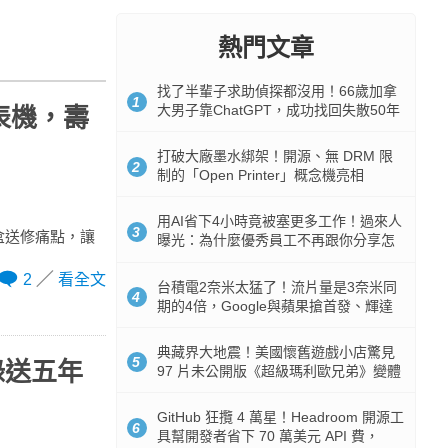
熱門文章
找了半輩子求助偵探都沒用！66歲加拿
1
大男子靠ChatGPT，成功找回失散50年
表機，壽
家人
打破大廠墨水綁架！開源、無 DRM 限
2
制的「Open Printer」概念機亮相
用AI省下4小時竟被塞更多工作！過來人
3
墨盒送修痛點，讓
曝光：為什麼優秀員工不再跟你分享怎
麼使用AI
2
看全文
台積電2奈米太猛了！流片量是3奈米同
4
期的4倍，Google與蘋果搶首發、輝達
與AMD排隊等產能
典藏界大地震！美國懷舊遊戲小店驚見
5
登錄送五年
97 片未公開版《超級瑪利歐兄弟》變體
任天堂卡帶
GitHub 狂攬 4 萬星！Headroom 開源工
6
具幫開發者省下 70 萬美元 API 費，