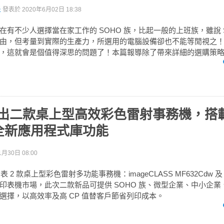
派
發表於
2020年6月02日 18:38
在有不少人選擇當在家工作的 SOHO 族，比起一般的上班族，雖說 S
由，但考量到實際的生產力，所選用的電腦設備卻也不能等閒視之
，這就會是個值得深思的問題了！本篇報導除了帶來詳細的選購策略分
 推出二款桌上型高效彩色雷射事務機，搭載
全新應用程式庫功能
1月30日 08:00
表 2 款桌上型彩色雷射多功能事務機：imageCLASS MF632Cdw 及 
印表機市場，此次二款新品可提供 SOHO 族、微型企業、中小企業
選擇，以高效率及高 CP 值替客戶節省列印成本。